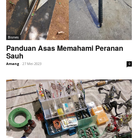
Bisnes
Panduan Asas Memahami Peranan
Sauh
Amang
-
27 Mei 2023
0