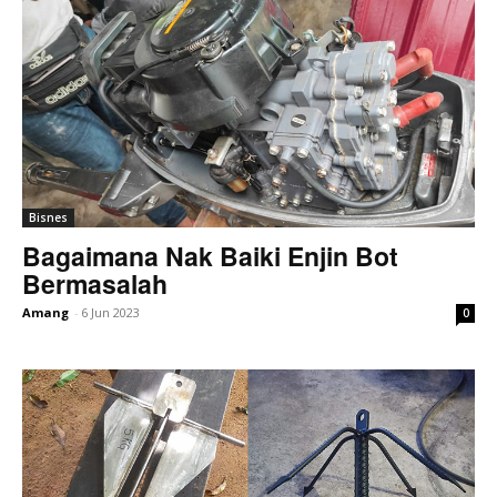
Bisnes
Bagaimana Nak Baiki Enjin Bot
Bermasalah
Amang
-
6 Jun 2023
0