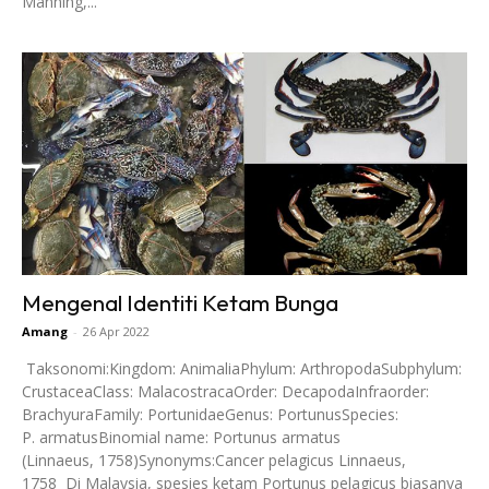
Manning,...
Mengenal Identiti Ketam Bunga
Amang
-
26 Apr 2022
Taksonomi:Kingdom: AnimaliaPhylum: ArthropodaSubphylum:
CrustaceaClass: MalacostracaOrder: DecapodaInfraorder:
BrachyuraFamily: PortunidaeGenus: PortunusSpecies:
P. armatusBinomial name: Portunus armatus
(Linnaeus, 1758)Synonyms:Cancer pelagicus Linnaeus,
1758 Di Malaysia, spesies ketam Portunus pelagicus biasanya