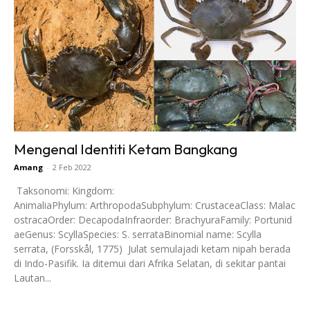
Mengenal Identiti Ketam Bangkang
Amang
-
2 Feb 2022
Taksonomi: Kingdom:
AnimaliaPhylum: ArthropodaSubphylum: CrustaceaClass: Malac
ostracaOrder: DecapodaInfraorder: BrachyuraFamily: Portunid
aeGenus: ScyllaSpecies: S. serrataBinomial name: Scylla
serrata, (Forsskål, 1775) Julat semulajadi ketam nipah berada
di Indo-Pasifik. Ia ditemui dari Afrika Selatan, di sekitar pantai
Lautan...