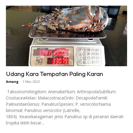
Udang Kara Tempatan Paling Karan
Amang
-
1 Mac 2023
TaksonomiKingdom: AnimaliaFilum: ArthropodaSubfilum:
CrustaceaKelas: MalacostracaOrdo: DecapodaFamili:
PalinuridaeGenus: PanulirusSpesies: P. versicolorNama
binomial: Panulirus versicolor (Latreille,
1804) Keanekaragaman jenis Panulirus sp di perairan daerah
tropika lebih besar...