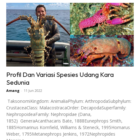
Profil Dan Variasi Spesies Udang Kara
Sedunia
Amang
-
11 Jun 2022
TaksonomiKingdom: AnimaliaPhylum: ArthropodaSubphylum:
CrustaceaClass: MalacostracaOrder: DecapodaSuperfamily:
NephropoideaFamily: Nephropidae (Dana,
1852) GeneraAcanthacaris Bate, 1888Eunephrops Smith,
1885Homarinus Kornfield, Williams & Steneck, 1995Homarus
Weber, 1795Metanephrops Jenkins, 1972Nephropides