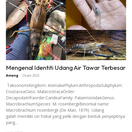
Mengenal Identiti Udang Air Tawar Terbesar
Amang
-
26 Jan 2022
TaksonomiKingdom: AnimaliaPhylum:ArthropodaSubphylum:
CrustaceaClass: MalacostracaOrder:
DecapodaInfraorder:CarideaFamily: PalaemonidaeGenus:
MacrobrachiumSpecies: M. rosenbergiiBinomial name:
Macrobrachium rosenbergii (De Man, 1879) Udang
galah memiliki ciri fizikal yang pelik dengan bentuk penyepitnya
yang...