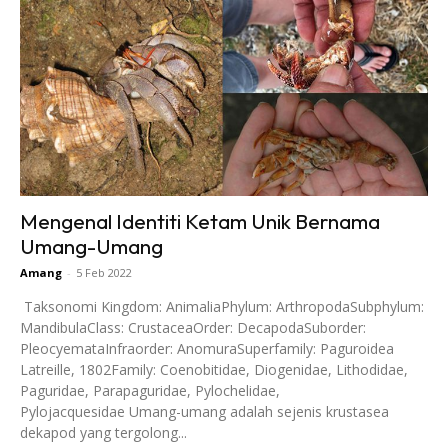
Mengenal Identiti Ketam Unik Bernama
Umang-Umang
Amang
-
5 Feb 2022
Taksonomi Kingdom: AnimaliaPhylum: ArthropodaSubphylum:
MandibulaClass: CrustaceaOrder: DecapodaSuborder:
PleocyemataInfraorder: AnomuraSuperfamily: Paguroidea
Latreille, 1802Family: Coenobitidae, Diogenidae, Lithodidae,
Paguridae, Parapaguridae, Pylochelidae,
Pylojacquesidae Umang-umang adalah sejenis krustasea
dekapod yang tergolong...