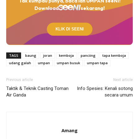
Tak kumpau punya, baca lah UMPAN seeNI!
Download
sekarang!
KLIK DI SEENI
TAGS
baung
joran
kemboja
panciing
tapa kemboja
udang galah
umpan
umpan busuk
umpan tapa
Previous article
Next article
Taktik & Teknik Casting Toman
Info Spesies: Kenali sotong
Air Ganda
secara umum
Amang