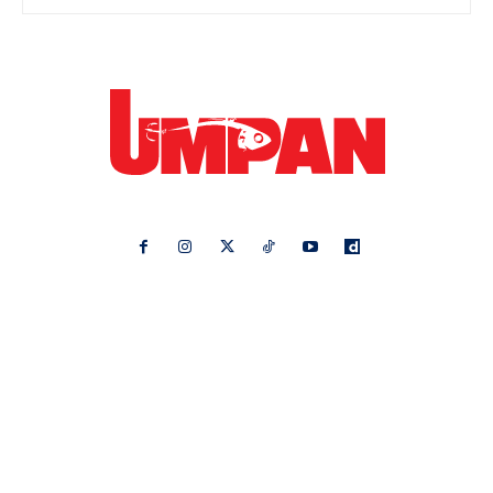
Ikuti kami di:
Ideaktiv
Pa&Ma
Hijabista
Nona
Maskulin
Kashoorga
Mingguan Wanita
Remaja
Vanilla Kismis
Keluarga
Meremang
Libur
Media Hiburan
Impiana
Bintang Kecil
Pesona Pengantin
Rasa
Rapi