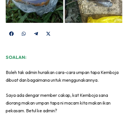
Share
Share
Share
Share
on
on
on
on
Facebook
WhatsApp
Telegram
X
SOALAN:
(Twitter)
Boleh tak admin huraikan cara-cara umpan tapa Kemboja
dibuat dan bagaimana untuk menggunakannya.
Saya ada dengar member cakap, kat Kemboja sana
diorang makan umpan tapa ni macam kita makan ikan
pekasam. Betul ke admin?