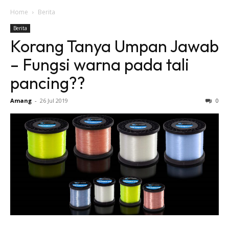
Home
Berita
Berita
Korang Tanya Umpan Jawab
– Fungsi warna pada tali
pancing??
Amang
-
26 Jul 2019
0