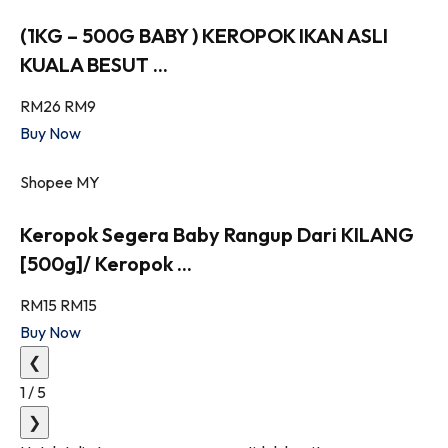
(1KG – 500G BABY ) KEROPOK IKAN ASLI
KUALA BESUT ...
RM26
RM9
Buy Now
Shopee MY
Keropok Segera Baby Rangup Dari KILANG
[500g]/ Keropok ...
RM15
RM15
Buy Now
❮
1
/
5
❯