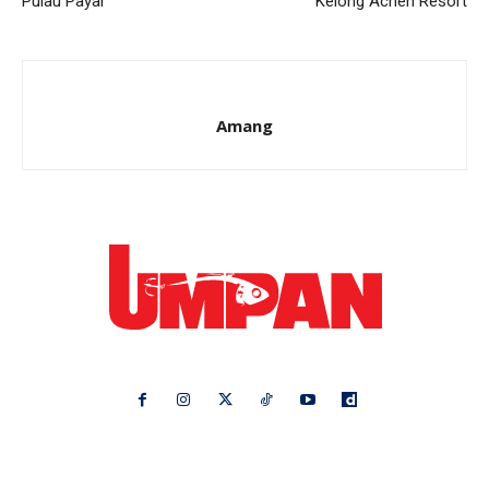
Pulau Payar
Kelong Acheh Resort
Amang
Ikuti kami di:
Ideaktiv
Pa&Ma
Hijabista