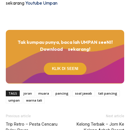
sekarang
Youtube Umpan
Tak kumpau punya, baca lah UMPAN seeNI!
Download
sekarang!
KLIK DI SEENI
TAGS
joran
muara
pancing
soal jawab
tali pancing
umpan
warna tali
Previous article
Next article
Trip Retro – Pesta Cencaru
Kelong Terbaik – Jom Ke