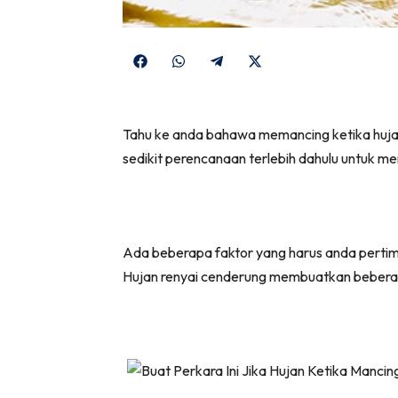
Share
Share
Share
Share
on
on
on
on
Facebook
WhatsApp
Telegram
X
Tahu ke anda bahawa memancing ketika hujan
(Twitter)
sedikit perencanaan terlebih dahulu untuk m
Ada beberapa faktor yang harus anda pertimb
Hujan renyai cenderung membuatkan beberap