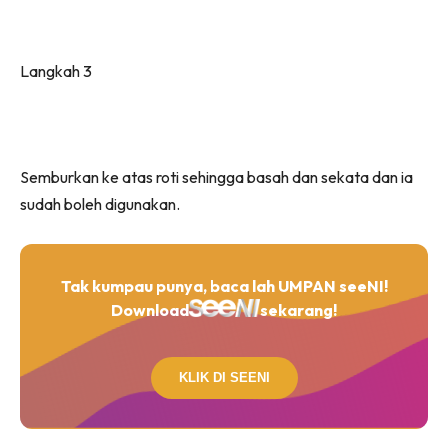
Langkah 3
Semburkan ke atas roti sehingga basah dan sekata dan ia
sudah boleh digunakan.
Tak kumpau punya, baca lah UMPAN seeNI!
Download
sekarang!
KLIK DI SEENI