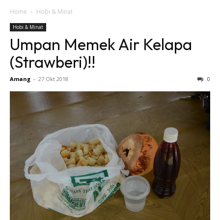
Home
Hobi & Minat
Hobi & Minat
Umpan Memek Air Kelapa
(Strawberi)!!
Amang
-
27 Okt 2018
0