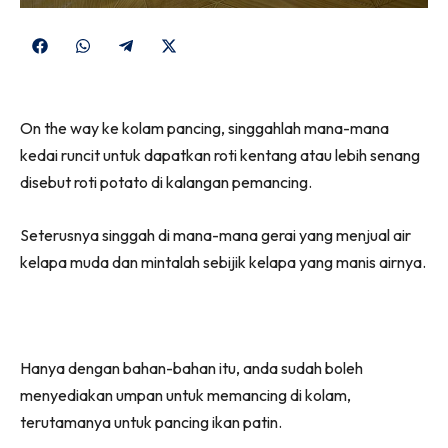
Share
Share
Share
Share
on
on
on
on
Facebook
WhatsApp
Telegram
X
On the way ke kolam pancing, singgahlah mana-mana
(Twitter)
kedai runcit untuk dapatkan roti kentang atau lebih senang
disebut roti potato di kalangan pemancing.
Seterusnya singgah di mana-mana gerai yang menjual air
kelapa muda dan mintalah sebijik kelapa yang manis airnya.
Hanya dengan bahan-bahan itu, anda sudah boleh
menyediakan umpan untuk memancing di kolam,
terutamanya untuk pancing ikan patin.