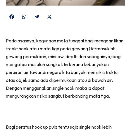
Share
Share
Share
Share
on
on
on
on
Facebook
WhatsApp
Telegram
X
Pada asasnya, kegunaan mata tunggal bagi menggantikan
(Twitter)
treble hook atau mata tiga pada gewang (termasuklah
gewang permukaan, minnow, depth dan sebagainya) bagi
mengatasi masalah sangkut. Ini kerana kebanyakan
perairan air tawar di negara kita banyak memiliki struktur
atau objek sama ada di permukaan atau di bawah air.
Dengan menggunakan single hook maka ia dapat
mengurangkan risiko sangkut berbanding mata tiga.
Bagi peratus hook up pula tentu saja single hook lebih