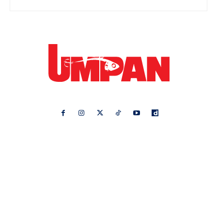
Ikuti kami di:
Ideaktiv
Pa&Ma
Hijabista
Nona
Maskulin
Kashoorga
Mingguan Wanita
Remaja
Vanilla Kismis
Keluarga
Meremang
Libur
Media Hiburan
Impiana
Bintang Kecil