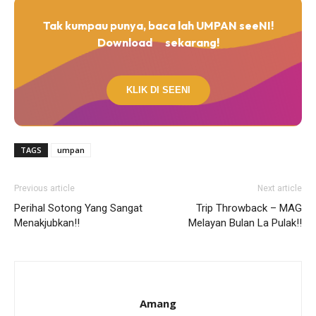
Tak kumpau punya, baca lah UMPAN seeNI!
Download
sekarang!
KLIK DI SEENI
TAGS
umpan
Previous article
Next article
Perihal Sotong Yang Sangat
Trip Throwback – MAG
Menakjubkan!!
Melayan Bulan La Pulak!!
Amang