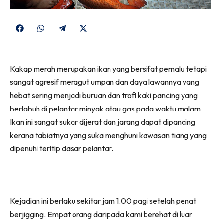
Share
Share
Share
Share
on
on
on
on
Facebook
WhatsApp
Telegram
X
Kakap merah merupakan ikan yang bersifat pemalu tetapi
(Twitter)
sangat agresif meragut umpan dan daya lawannya yang
hebat sering menjadi buruan dan trofi kaki pancing yang
berlabuh di pelantar minyak atau gas pada waktu malam.
Ikan ini sangat sukar dijerat dan jarang dapat dipancing
kerana tabiatnya yang suka menghuni kawasan tiang yang
dipenuhi teritip dasar pelantar.
Kejadian ini berlaku sekitar jam 1.00 pagi setelah penat
berjigging. Empat orang daripada kami berehat di luar