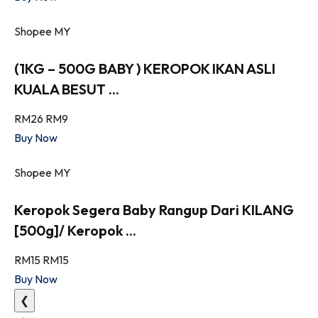
Shopee MY
(1KG – 500G BABY ) KEROPOK IKAN ASLI
KUALA BESUT ...
RM26
RM9
Buy Now
Shopee MY
Keropok Segera Baby Rangup Dari KILANG
[500g]/ Keropok ...
RM15
RM15
Buy Now
❮