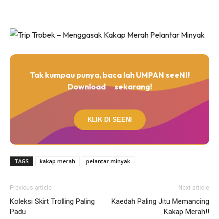
Tak kumpau punya, baca lah UMPAN seeNI!
Download
sekarang!
KLIK DI SEENI
TAGS
kakap merah
pelantar minyak
Previous article
Next article
Koleksi Skirt Trolling Paling
Kaedah Paling Jitu Memancing
Padu
Kakap Merah!!