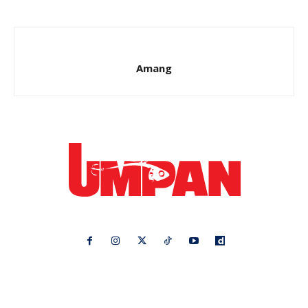
Amang
Ikuti kami di:
Ideaktiv
Pa&Ma
Hijabista
Nona
Maskulin
Kashoorga