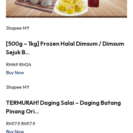
Shopee MY
[500g – 1kg] Frozen Halal Dimsum / Dimsum
Sejuk B...
RM49
RM24
Buy Now
Shopee MY
TERMURAH! Daging Salai – Daging Batang
Pinang Ori...
RM17.9
RM17.9
Buy Now