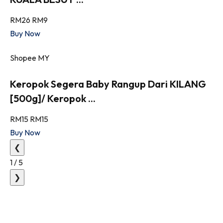
RM26
RM9
Buy Now
Shopee MY
Keropok Segera Baby Rangup Dari KILANG
[500g]/ Keropok ...
RM15
RM15
Buy Now
❮
1
/
5
❯