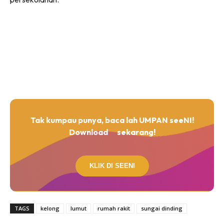
Tak kumpau punya, baca lah UMPAN seeNI!
Download
sekarang!
KLIK DI SEENI
TAGS
kelong
lumut
rumah rakit
sungai dinding