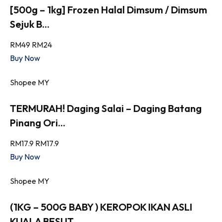
[500g – 1kg] Frozen Halal Dimsum / Dimsum
Sejuk B...
RM49
RM24
Buy Now
Shopee MY
TERMURAH! Daging Salai – Daging Batang
Pinang Ori...
RM17.9
RM17.9
Buy Now
Shopee MY
(1KG – 500G BABY ) KEROPOK IKAN ASLI
KUALA BESUT ...