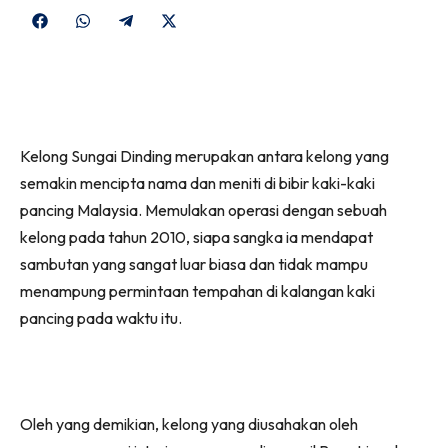
Share
Share
Share
Share
on
on
on
on
Facebook
WhatsApp
Telegram
X
(Twitter)
Kelong Sungai Dinding merupakan antara kelong yang
semakin mencipta nama dan meniti di bibir kaki-kaki
pancing Malaysia. Memulakan operasi dengan sebuah
kelong pada tahun 2010, siapa sangka ia mendapat
sambutan yang sangat luar biasa dan tidak mampu
menampung permintaan tempahan di kalangan kaki
pancing pada waktu itu.
Oleh yang demikian, kelong yang diusahakan oleh