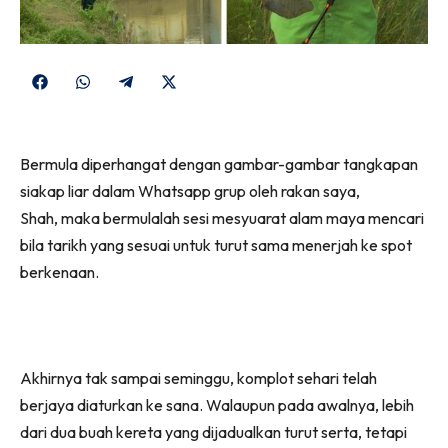
Share
Share
Share
Share
on
on
on
on
Facebook
WhatsApp
Telegram
X
Bermula diperhangat dengan gambar-gambar tangkapan
(Twitter)
siakap liar dalam Whatsapp grup oleh rakan saya,
Shah, maka bermulalah sesi mesyuarat alam maya mencari
bila tarikh yang sesuai untuk turut sama menerjah ke spot
berkenaan.
Akhirnya tak sampai seminggu, komplot sehari telah
berjaya diaturkan ke sana. Walaupun pada awalnya, lebih
dari dua buah kereta yang dijadualkan turut serta, tetapi