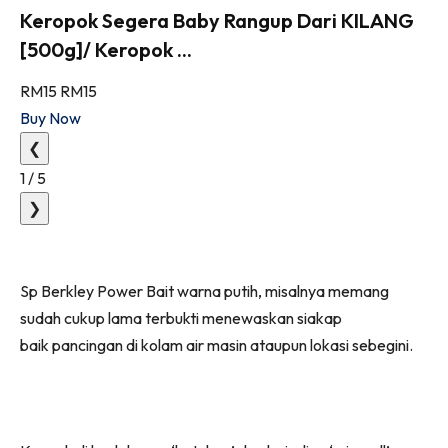
Keropok Segera Baby Rangup Dari KILANG
[500g]/ Keropok ...
RM15
RM15
Buy Now
❮
1
/
5
❯
Sp Berkley Power Bait warna putih, misalnya memang
sudah cukup lama terbukti menewaskan siakap
baik pancingan di kolam air masin ataupun lokasi sebegini.