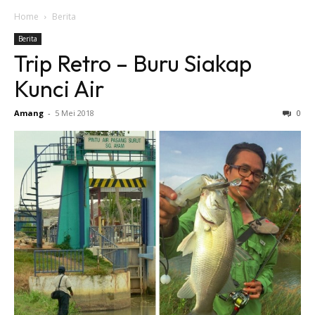
Home
Berita
Berita
Trip Retro – Buru Siakap
Kunci Air
Amang
-
5 Mei 2018
0