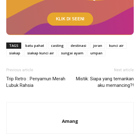
KLIK DI SEENI
TAGS
batu pahat
casting
destinasi
joran
kunci air
siakap
siakap kunci air
sungai ayam
umpan
Previous article
Next article
Trip Retro : Penyamun Merah
Mistik: Siapa yang temankan
Lubuk Rahsia
aku memancing?!
Amang