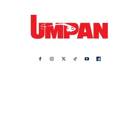
Ikuti kami di:
Ideaktiv
Pa&Ma
Hijabista
Nona
Maskulin
Kashoorga
Mingguan Wanita
Remaja
Vanilla Kismis
Keluarga
Meremang
Libur
Media Hiburan
Impiana
Bintang Kecil
Pesona Pengantin
Rasa
Rapi