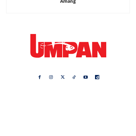
Amang
Ikuti kami di:
Ideaktiv
Pa&Ma
Hijabista
Nona
Maskulin
Kashoorga
Mingguan Wanita
Remaja
Vanilla Kismis
Keluarga
Meremang
Libur
Media Hiburan
Impiana
Bintang Kecil