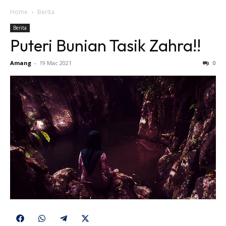
Home
Berita
Berita
Puteri Bunian Tasik Zahra!!
Amang
-
19 Mac 2021
0
Share
Share
Share
Share