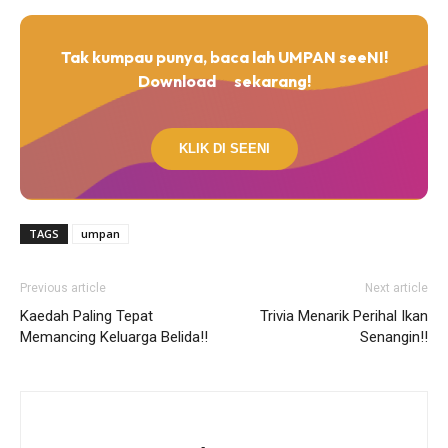
Tak kumpau punya, baca lah UMPAN seeNI!
Download
sekarang!
KLIK DI SEENI
TAGS
umpan
Previous article
Next article
Kaedah Paling Tepat
Trivia Menarik Perihal Ikan
Memancing Keluarga Belida!!
Senangin!!