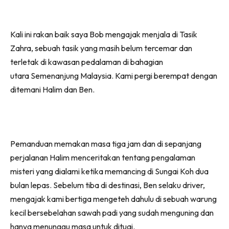
on
on
on
on
Facebook
WhatsApp
Telegram
X
Kali ini rakan baik saya Bob mengajak menjala di Tasik
(Twitter)
Zahra, sebuah tasik yang masih belum tercemar dan
terletak di kawasan pedalaman di bahagian
utara Semenanjung Malaysia. Kami pergi berempat dengan
ditemani Halim dan Ben.
Pemanduan memakan masa tiga jam dan di sepanjang
perjalanan Halim menceritakan tentang pengalaman
misteri yang dialami ketika memancing di Sungai Koh dua
bulan lepas. Sebelum tiba di destinasi, Ben selaku driver,
mengajak kami bertiga mengeteh dahulu di sebuah warung
kecil bersebelahan sawah padi yang sudah menguning dan
hanya menunggu masa untuk dituai.