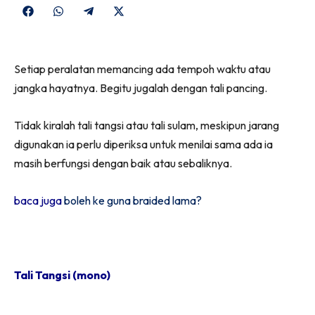
Share
Share
Share
Share
on
on
on
on
Facebook
WhatsApp
Telegram
X
Setiap peralatan memancing ada tempoh waktu atau
(Twitter)
jangka hayatnya. Begitu jugalah dengan tali pancing.
Tidak kiralah tali tangsi atau tali sulam, meskipun jarang
digunakan ia perlu diperiksa untuk menilai sama ada ia
masih berfungsi dengan baik atau sebaliknya.
baca juga
boleh ke guna braided lama?
Tali Tangsi (mono)