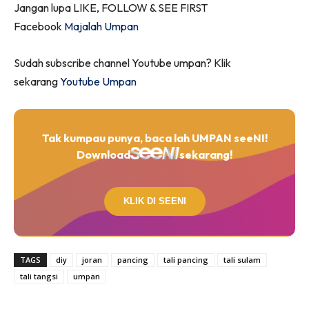
Jangan lupa LIKE, FOLLOW & SEE FIRST
Facebook
Majalah Umpan
Sudah subscribe channel Youtube umpan? Klik
sekarang
Youtube Umpan
Tak kumpau punya, baca lah UMPAN seeNI!
Download
sekarang!
KLIK DI SEENI
TAGS
diy
joran
pancing
tali pancing
tali sulam
tali tangsi
umpan