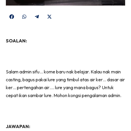
Share
Share
Share
Share
on
on
on
on
Facebook
WhatsApp
Telegram
X
SOALAN:
(Twitter)
Salam admin sifu… kome baru nak belajar. Kalau nak main
casting, bagus pakai lure yang timbul atas air ker… dasar air
ker… pertengahan air…. lure yang mana bagus? Untuk
cepat ikan sambar lure. Mohon kongsi pengalaman admin.
JAWAPAN: