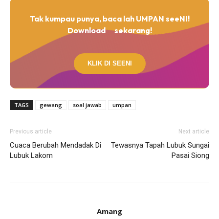
Tak kumpau punya, baca lah UMPAN seeNI!
Download
sekarang!
KLIK DI SEENI
TAGS
gewang
soal jawab
umpan
Previous article
Next article
Cuaca Berubah Mendadak Di
Tewasnya Tapah Lubuk Sungai
Lubuk Lakom
Pasai Siong
Amang