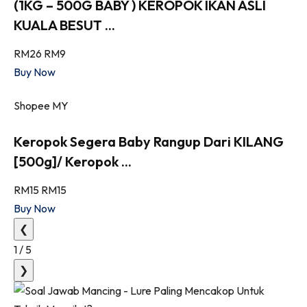
(1KG – 500G BABY ) KEROPOK IKAN ASLI
KUALA BESUT ...
RM26
RM9
Buy Now
Shopee MY
Keropok Segera Baby Rangup Dari KILANG
[500g]/ Keropok ...
RM15
RM15
Buy Now
❮
1
/
5
❯