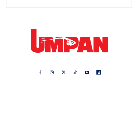
Ikuti kami di:
Ideaktiv
Pa&Ma
Hijabista
Nona
Maskulin
Kashoorga
Mingguan Wanita
Remaja
Vanilla Kismis
Keluarga
Meremang
Libur
Media Hiburan
Impiana
Bintang Kecil