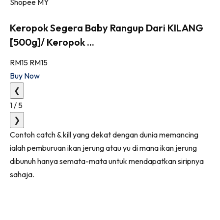
Shopee MY
Keropok Segera Baby Rangup Dari KILANG
[500g]/ Keropok ...
RM15
RM15
Buy Now
❮
1
/
5
❯
Contoh catch & kill yang dekat dengan dunia memancing
ialah pemburuan ikan jerung atau yu di mana ikan jerung
dibunuh hanya semata-mata untuk mendapatkan siripnya
sahaja.