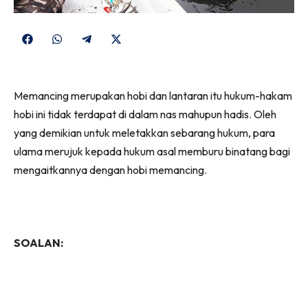
Share
Share
Share
Share
on
on
on
on
Facebook
WhatsApp
Telegram
X
Memancing merupakan hobi dan lantaran itu hukum-hakam
(Twitter)
hobi ini tidak terdapat di dalam nas mahupun hadis. Oleh
yang demikian untuk meletakkan sebarang hukum, para
ulama merujuk kepada hukum asal memburu binatang bagi
mengaitkannya dengan hobi memancing.
SOALAN: