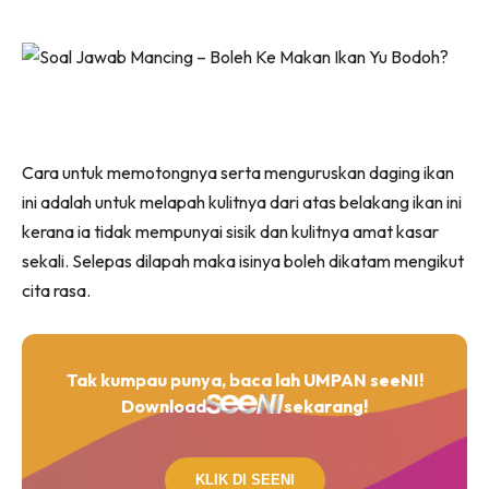
Cara untuk memotongnya serta menguruskan daging ikan
ini adalah untuk melapah kulitnya dari atas belakang ikan ini
kerana ia tidak mempunyai sisik dan kulitnya amat kasar
sekali. Selepas dilapah maka isinya boleh dikatam mengikut
cita rasa.
Tak kumpau punya, baca lah UMPAN seeNI!
Download
sekarang!
KLIK DI SEENI