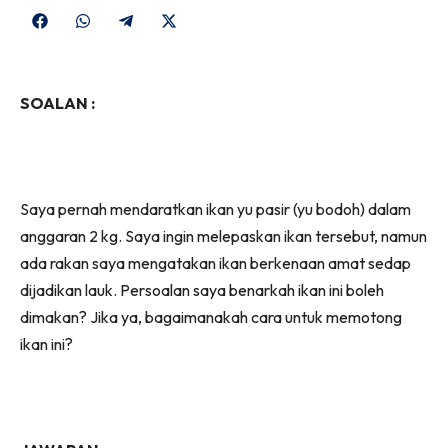
Share
Share
Share
Share
on
on
on
on
Facebook
WhatsApp
Telegram
X
SOALAN :
(Twitter)
Saya pernah mendaratkan ikan yu pasir (yu bodoh) dalam
anggaran 2 kg. Saya ingin melepaskan ikan tersebut, namun
ada rakan saya mengatakan ikan berkenaan amat sedap
dijadikan lauk. Persoalan saya benarkah ikan ini boleh
dimakan? Jika ya, bagaimanakah cara untuk memotong
ikan ini?