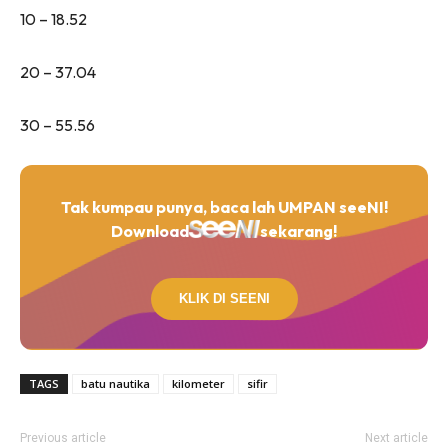
10 – 18.52
20 – 37.04
30 – 55.56
Tak kumpau punya, baca lah UMPAN seeNI!
Download
sekarang!
KLIK DI SEENI
TAGS
batu nautika
kilometer
sifir
Previous article
Next article