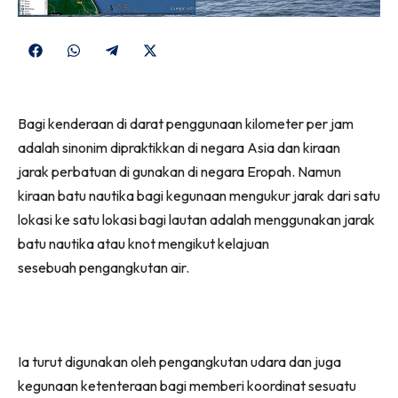
Share
Share
Share
Share
on
on
on
on
Facebook
WhatsApp
Telegram
X
Bagi kenderaan di darat penggunaan kilometer per jam
(Twitter)
adalah sinonim dipraktikkan di negara Asia dan kiraan
jarak perbatuan di gunakan di negara Eropah. Namun
kiraan batu nautika bagi kegunaan mengukur jarak dari satu
lokasi ke satu lokasi bagi lautan adalah menggunakan jarak
batu nautika atau knot mengikut kelajuan
sesebuah pengangkutan air.
Ia turut digunakan oleh pengangkutan udara dan juga
kegunaan ketenteraan bagi memberi koordinat sesuatu