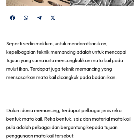
Share
Share
Share
Share
on
on
on
on
Facebook
WhatsApp
Telegram
X
Seperti sedia maklum, untuk mendaratkan ikan,
(Twitter)
kepelbagaian teknik memancing adalah untuk mencapai
tujuan yang sama iaitu mencangkukkan mata kail pada
mulut ikan. Terdapat juga teknik memancing yang
mensasarkan mata kail dicangkuk pada badan ikan.
Dalam dunia memancing, terdapat pelbagai jenis reka
bentuk mata kail. Reka bentuk, saiz dan material mata kail
pula adalah pelbagai dan bergantung kepada tujuan
penggunaan mata kail tersebut.