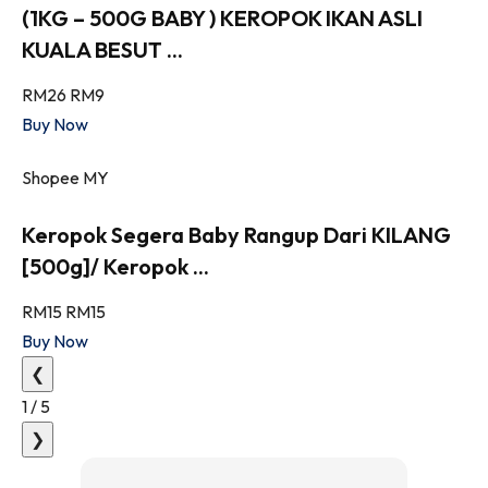
(1KG – 500G BABY ) KEROPOK IKAN ASLI
KUALA BESUT ...
RM26
RM9
Buy Now
Shopee MY
Keropok Segera Baby Rangup Dari KILANG
[500g]/ Keropok ...
RM15
RM15
Buy Now
❮
1
/
5
❯