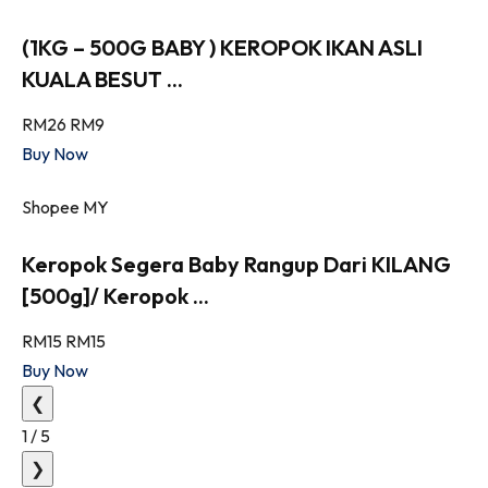
(1KG – 500G BABY ) KEROPOK IKAN ASLI
KUALA BESUT ...
RM26
RM9
Buy Now
Shopee MY
Keropok Segera Baby Rangup Dari KILANG
[500g]/ Keropok ...
RM15
RM15
Buy Now
❮
1
/
5
❯