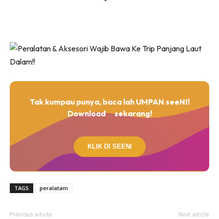
Tak kumpau punya, baca lah UMPAN seeNI!
Download
sekarang!
KLIK DI SEENI
TAGS
peralatam
Previous article
Next article