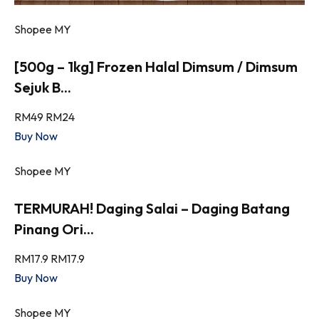
Shopee MY
[500g – 1kg] Frozen Halal Dimsum / Dimsum
Sejuk B...
RM49
RM24
Buy Now
Shopee MY
TERMURAH! Daging Salai – Daging Batang
Pinang Ori...
RM17.9
RM17.9
Buy Now
Shopee MY