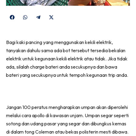
Share
Share
Share
Share
on
on
on
on
Facebook
WhatsApp
Telegram
X
Bagi kaki pancing yang menggunakan kekili elektrik,
(Twitter)
tanyakan dahulu sama ada bot tersebut tersedia bekalan
elektrik untuk kegunaan kekili elektrik atau tidak. Jika tidak
ada, silalah charge bateri anda secukupnya dan bawa
bateri yang secukupnya untuk tempoh kegunaan trip anda.
Jangan 100 peratus mengharapkan umpan akan diperolehi
melalui cara apollo di kawasan unjam. Umpan segar seperti
sotong dan udang pasar yang segar dan dibungkus kemas
di dalam tong Coleman atau bekas polisterin mesti dibawa.