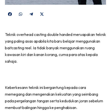
Share
Share
Share
Share
on
on
on
on
Facebook
WhatsApp
Telegram
X
Teknik overhead casting double handed meruapakan teknik
(Twitter)
yang paling asas apabila kita baru belajar menggunakan
baitcasting reel. Ia tidak banyak menggunakan ruang
kawasan kiri dan kanan korang, cuma para atas kepala
sahaja.
Keberkesann teknik ini bergantung kepada cara
memegang dan mengenakan kekuatan yang seimbang
pada pergelangan tangan serta kedudukan joran sebelum
membuat balingan hingga ke penghabisan.