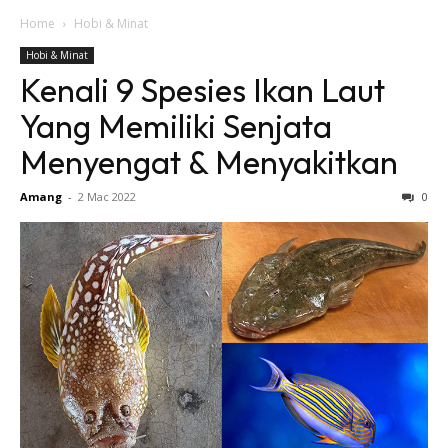
Home
Hobi & Minat
Hobi & Minat
Kenali 9 Spesies Ikan Laut
Yang Memiliki Senjata
Menyengat & Menyakitkan
Amang
-
2 Mac 2022
0