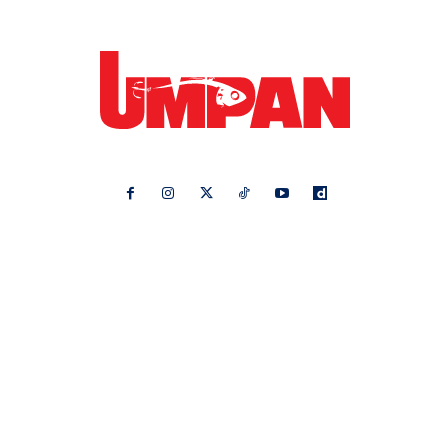
Ikuti kami di:
Ideaktiv
Pa&Ma
Hijabista
Nona
Maskulin
Kashoorga
Mingguan Wanita
Remaja
Vanilla Kismis
Keluarga
Meremang
Libur
Media Hiburan
Impiana
Bintang Kecil
Pesona Pengantin
Rasa
Rapi