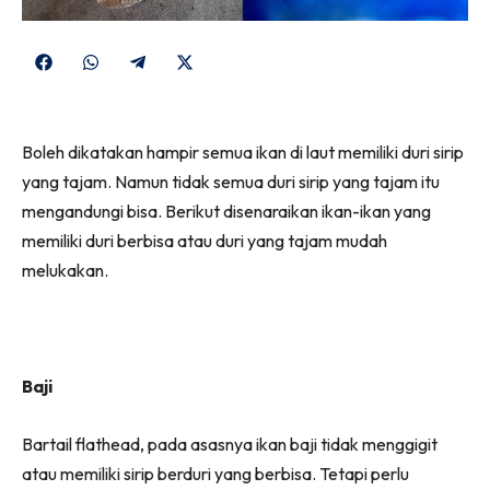
Share
Share
Share
Share
on
on
on
on
Facebook
WhatsApp
Telegram
X
Boleh dikatakan hampir semua ikan di laut memiliki duri sirip
(Twitter)
yang tajam. Namun tidak semua duri sirip yang tajam itu
mengandungi bisa. Berikut disenaraikan ikan-ikan yang
memiliki duri berbisa atau duri yang tajam mudah
melukakan.
Baji
Bartail flathead, pada asasnya ikan baji tidak menggigit
atau memiliki sirip berduri yang berbisa. Tetapi perlu