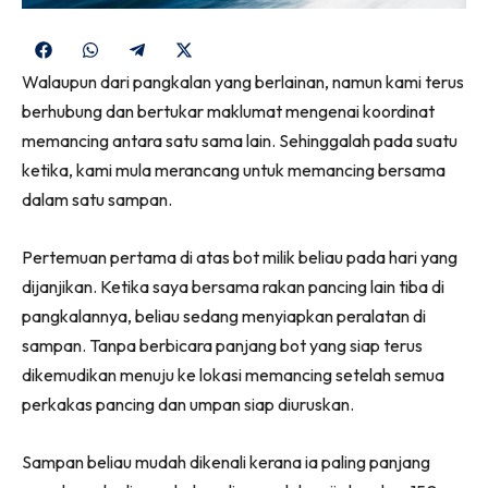
Share
Share
Share
Share
on
on
on
on
Walaupun dari pangkalan yang berlainan, namun kami terus
Facebook
WhatsApp
Telegram
X
berhubung dan bertukar maklumat mengenai koordinat
(Twitter)
memancing antara satu sama lain. Sehinggalah pada suatu
ketika, kami mula merancang untuk memancing bersama
dalam satu sampan.
Pertemuan pertama di atas bot milik beliau pada hari yang
dijanjikan. Ketika saya bersama rakan pancing lain tiba di
pangkalannya, beliau sedang menyiapkan peralatan di
sampan. Tanpa berbicara panjang bot yang siap terus
dikemudikan menuju ke lokasi memancing setelah semua
perkakas pancing dan umpan siap diuruskan.
Sampan beliau mudah dikenali kerana ia paling panjang