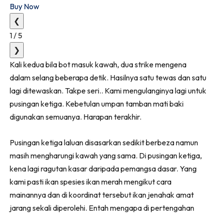
Buy Now
❮
1
/
5
❯
Kali kedua bila bot masuk kawah, dua strike mengena
dalam selang beberapa detik. Hasilnya satu tewas dan satu
lagi ditewaskan. Takpe seri.. Kami mengulanginya lagi untuk
pusingan ketiga. Kebetulan umpan tamban mati baki
digunakan semuanya. Harapan terakhir.
Pusingan ketiga laluan disasarkan sedikit berbeza namun
masih mengharungi kawah yang sama. Di pusingan ketiga,
kena lagi ragutan kasar daripada pemangsa dasar. Yang
kami pasti ikan spesies ikan merah mengikut cara
mainannya dan di koordinat tersebut ikan jenahak amat
jarang sekali diperolehi. Entah mengapa di pertengahan