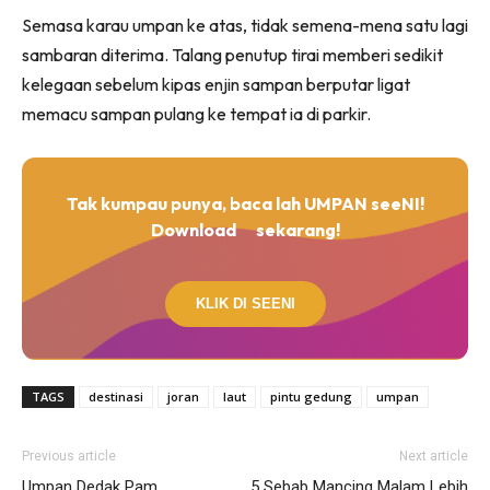
Semasa karau umpan ke atas, tidak semena-mena satu lagi
sambaran diterima. Talang penutup tirai memberi sedikit
kelegaan sebelum kipas enjin sampan berputar ligat
memacu sampan pulang ke tempat ia di parkir.
Tak kumpau punya, baca lah UMPAN seeNI!
Download
sekarang!
KLIK DI SEENI
TAGS
destinasi
joran
laut
pintu gedung
umpan
Previous article
Next article
Umpan Dedak Pam
5 Sebab Mancing Malam Lebih