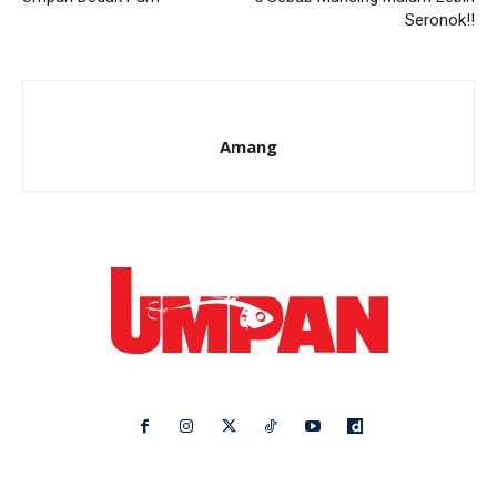
Seronok!!
Amang
Ikuti kami di:
Ideaktiv
Pa&Ma
Hijabista