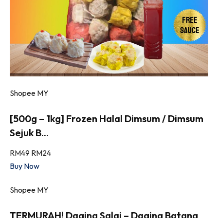
Shopee MY
[500g – 1kg] Frozen Halal Dimsum / Dimsum
Sejuk B...
RM49
RM24
Buy Now
Shopee MY
TERMURAH! Daging Salai – Daging Batang