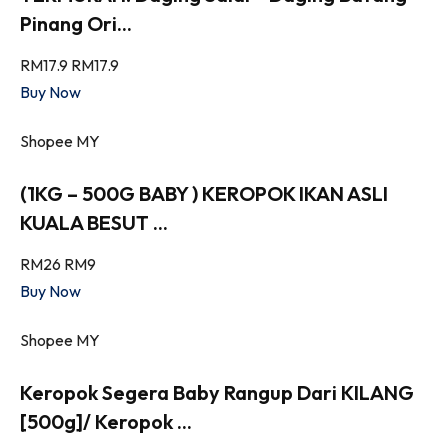
Pinang Ori...
RM17.9
RM17.9
Buy Now
Shopee MY
(1KG – 500G BABY ) KEROPOK IKAN ASLI
KUALA BESUT ...
RM26
RM9
Buy Now
Shopee MY
Keropok Segera Baby Rangup Dari KILANG
[500g]/ Keropok ...