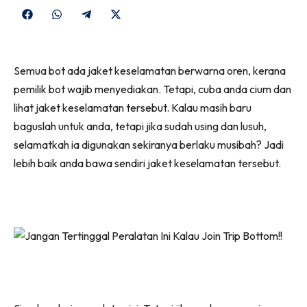
Share
Share
Share
Share
on
on
on
on
Facebook
WhatsApp
Telegram
X
Semua bot ada jaket keselamatan berwarna oren, kerana
(Twitter)
pemilik bot wajib menyediakan. Tetapi, cuba anda cium dan
lihat jaket keselamatan tersebut. Kalau masih baru
baguslah untuk anda, tetapi jika sudah using dan lusuh,
selamatkah ia digunakan sekiranya berlaku musibah? Jadi
lebih baik anda bawa sendiri jaket keselamatan tersebut.