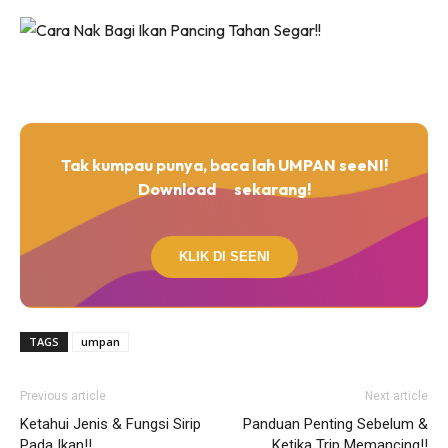
Tak kumpau punya, baca lah UMPAN seeNI!
Download
sekarang!
KLIK DI SEENI
TAGS
umpan
Previous article
Next article
Ketahui Jenis & Fungsi Sirip
Panduan Penting Sebelum &
Pada Ikan!!
Ketika Trip Memancing!!