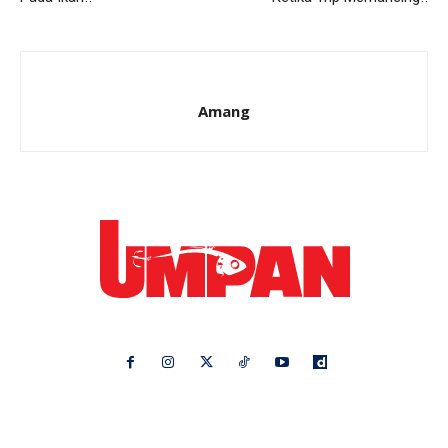
Amang
Ikuti kami di:
Ideaktiv
Pa&Ma
Hijabista