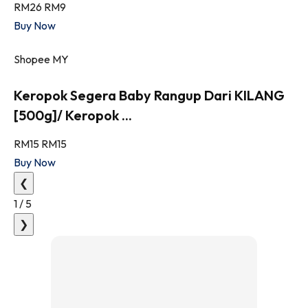
RM26
RM9
Buy Now
Shopee MY
Keropok Segera Baby Rangup Dari KILANG
[500g]/ Keropok ...
RM15
RM15
Buy Now
❮
1
/
5
❯