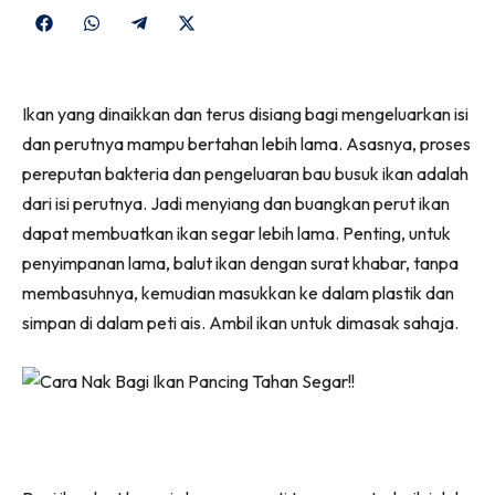
Share
Share
Share
Share
on
on
on
on
Facebook
WhatsApp
Telegram
X
Ikan yang dinaikkan dan terus disiang bagi mengeluarkan isi
(Twitter)
dan perutnya mampu bertahan lebih lama. Asasnya, proses
pereputan bakteria dan pengeluaran bau busuk ikan adalah
dari isi perutnya. Jadi menyiang dan buangkan perut ikan
dapat membuatkan ikan segar lebih lama. Penting, untuk
penyimpanan lama, balut ikan dengan surat khabar, tanpa
membasuhnya, kemudian masukkan ke dalam plastik dan
simpan di dalam peti ais. Ambil ikan untuk dimasak sahaja.