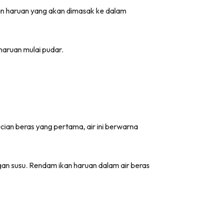
an haruan yang akan dimasak ke dalam
haruan mulai pudar.
ucian beras yang pertama, air ini berwarna
n susu. Rendam ikan haruan dalam air beras