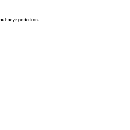
u hanyir pada ikan.