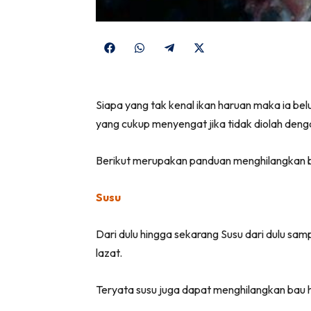
Share
Share
Share
Share
on
on
on
on
Facebook
WhatsApp
Telegram
X
Siapa yang tak kenal ikan haruan maka ia be
(Twitter)
yang cukup menyengat jika tidak diolah denga
Berikut merupakan panduan menghilangkan ba
Susu
Dari dulu hingga sekarang Susu dari dulu sa
lazat.
Teryata susu juga dapat menghilangkan bau h