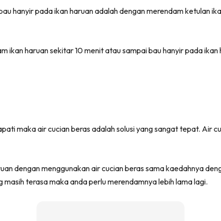
bau hanyir pada ikan haruan adalah dengan merendam ketulan ik
m ikan haruan sekitar 10 menit atau sampai bau hanyir pada ikan 
pati maka air cucian beras adalah solusi yang sangat tepat. Air c
ruan dengan menggunakan air cucian beras sama kaedahnya denga
ang masih terasa maka anda perlu merendamnya lebih lama lagi.