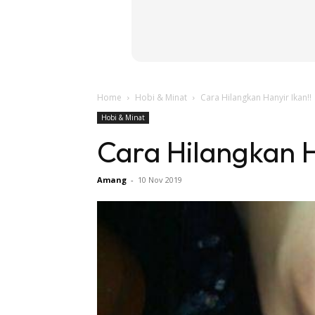
Home
Hobi & Minat
Cara Hilangkan Hanyir Ikan!!
Hobi & Minat
Cara Hilangkan H
Amang
-
10 Nov 2019