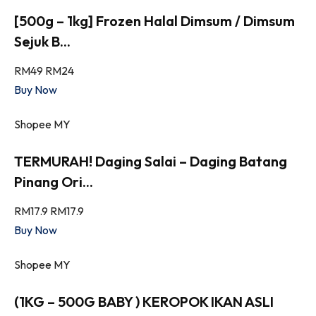
[500g – 1kg] Frozen Halal Dimsum / Dimsum
Sejuk B...
RM49
RM24
Buy Now
Shopee MY
TERMURAH! Daging Salai – Daging Batang
Pinang Ori...
RM17.9
RM17.9
Buy Now
Shopee MY
(1KG – 500G BABY ) KEROPOK IKAN ASLI