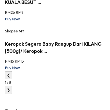
KUALA BESUT ...
RM26
RM9
Buy Now
Shopee MY
Keropok Segera Baby Rangup Dari KILANG
[500g]/ Keropok ...
RM15
RM15
Buy Now
❮
1
/
5
❯