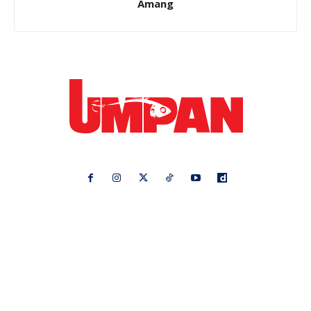
Amang
Ikuti kami di:
Ideaktiv
Pa&Ma
Hijabista
Nona
Maskulin
Kashoorga
Mingguan Wanita
Remaja
Vanilla Kismis
Keluarga
Meremang
Libur
Media Hiburan
Impiana
Bintang Kecil