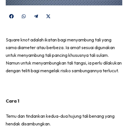
Share
Share
Share
Share
on
on
on
on
Facebook
WhatsApp
Telegram
X
Square knot adalah ikatan bagi menyambung tali yang
(Twitter)
sama diameter atau berbeza. Ia amat sesuai digunakan
untuk menyambung tali pancing khususnya tali sulam.
Namun untuk menyambungkan tali tangsi, ia perlu dilakukan
dengan teliti bagi mengelak risiko sambungannya terlucut.
Cara 1
Temu dan tindankan kedua-dua hujung tali benang yang
hendak disambungkan.