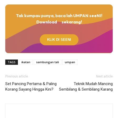
Tak kumpau punya, baca lah UMPAN seeNI!
Download
sekarang!
KLIK DI SEENI
TAGS
ikatan
sambungan tali
umpan
Previous article
Next article
Set Pancing Pertama & Paling
Teknik Mudah Mancing
Korang Sayang Hingga Kini?
Sembilang & Sembilang Karang