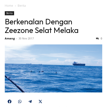
Home
Berita
Berita
Berkenalan Dengan
Zeezone Selat Melaka
Amang
-
30 Nov 2017
0
Share
Share
Share
Share