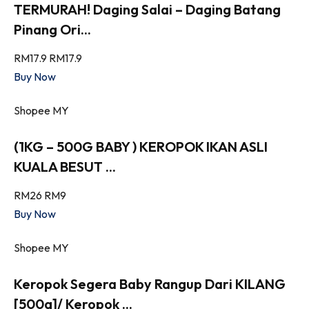
TERMURAH! Daging Salai – Daging Batang
Pinang Ori...
RM17.9
RM17.9
Buy Now
Shopee MY
(1KG – 500G BABY ) KEROPOK IKAN ASLI
KUALA BESUT ...
RM26
RM9
Buy Now
Shopee MY
Keropok Segera Baby Rangup Dari KILANG
[500g]/ Keropok ...