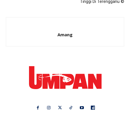
Tinggi Di Terengganu ©
Amang
Ikuti kami di:
Ideaktiv
Pa&Ma
Hijabista