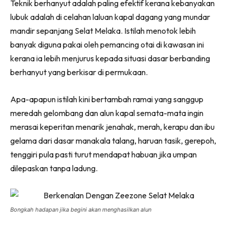
on
on
on
on
Teknik berhanyut adalah paling efektif kerana kebanyakan
Facebook
WhatsApp
Telegram
X
lubuk adalah di celahan laluan kapal dagang yang mundar
(Twitter)
mandir sepanjang Selat Melaka. Istilah menotok lebih
banyak diguna pakai oleh pemancing otai di kawasan ini
kerana ia lebih menjurus kepada situasi dasar berbanding
berhanyut yang berkisar di permukaan.
Apa-apapun istilah kini bertambah ramai yang sanggup
meredah gelombang dan alun kapal semata-mata ingin
merasai keperitan menarik jenahak, merah, kerapu dan ibu
gelama dari dasar manakala talang, haruan tasik, gerepoh,
tenggiri pula pasti turut mendapat habuan jika umpan
dilepaskan tanpa ladung.
Bongkah hadapan jika begini akan menghasilkan alun