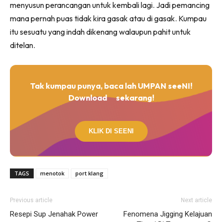
menyusun perancangan untuk kembali lagi. Jadi pemancing
mana pernah puas tidak kira gasak atau di gasak. Kumpau
itu sesuatu yang indah dikenang walaupun pahit untuk
ditelan.
Tak kumpau punya, baca lah UMPAN seeNI!
Download
sekarang!
KLIK DI SEENI
TAGS
menotok
port klang
Previous article
Next article
Resepi Sup Jenahak Power
Fenomena Jigging Kelajuan