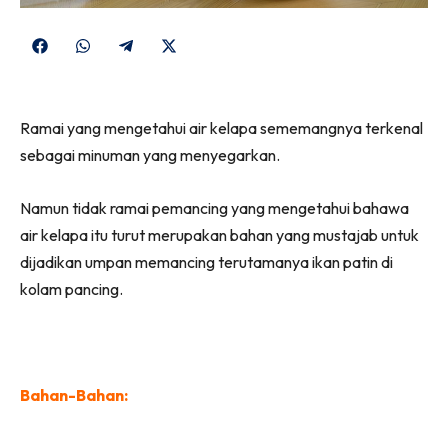
Share
Share
Share
Share
on
on
on
on
Facebook
WhatsApp
Telegram
X
Ramai yang mengetahui air kelapa sememangnya terkenal
(Twitter)
sebagai minuman yang menyegarkan.
Namun tidak ramai pemancing yang mengetahui bahawa
air kelapa itu turut merupakan bahan yang mustajab untuk
dijadikan umpan memancing terutamanya ikan patin di
kolam pancing.
Bahan-Bahan: