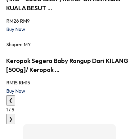
KUALA BESUT ...
RM26
RM9
Buy Now
Shopee MY
Keropok Segera Baby Rangup Dari KILANG
[500g]/ Keropok ...
RM15
RM15
Buy Now
❮
1
/
5
❯