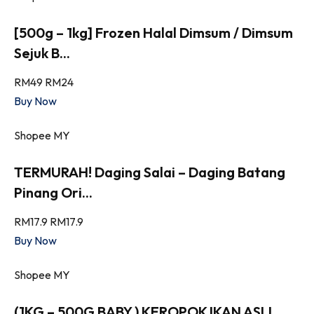
[500g – 1kg] Frozen Halal Dimsum / Dimsum
Sejuk B...
RM49
RM24
Buy Now
Shopee MY
TERMURAH! Daging Salai – Daging Batang
Pinang Ori...
RM17.9
RM17.9
Buy Now
Shopee MY
(1KG – 500G BABY ) KEROPOK IKAN ASLI