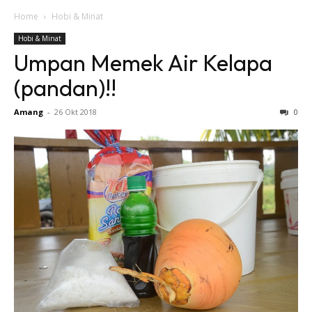
Home
Hobi & Minat
Hobi & Minat
Umpan Memek Air Kelapa
(pandan)!!
Amang
-
26 Okt 2018
0