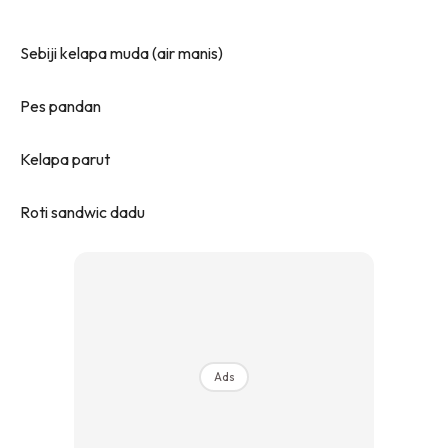
Sebiji kelapa muda (air manis)
Pes pandan
Kelapa parut
Roti sandwic dadu
Ads