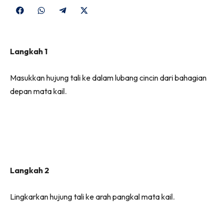
Share
Share
Share
Share
on
on
on
on
Facebook
WhatsApp
Telegram
X
Langkah 1
(Twitter)
Masukkan hujung tali ke dalam lubang cincin dari bahagian
depan mata kail.
Langkah 2
Lingkarkan hujung tali ke arah pangkal mata kail.