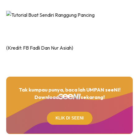
(Kredit: FB Fadli Dan Nur Asiah)
Tak kumpau punya, baca lah UMPAN seeNI!
Download
sekarang!
KLIK DI SEENI