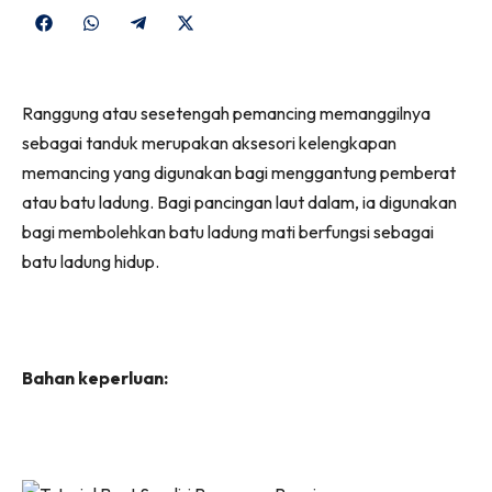
Share
Share
Share
Share
on
on
on
on
Facebook
WhatsApp
Telegram
X
Ranggung atau sesetengah pemancing memanggilnya
(Twitter)
sebagai tanduk merupakan aksesori kelengkapan
memancing yang digunakan bagi menggantung pemberat
atau batu ladung. Bagi pancingan laut dalam, ia digunakan
bagi membolehkan batu ladung mati berfungsi sebagai
batu ladung hidup.
Bahan keperluan: