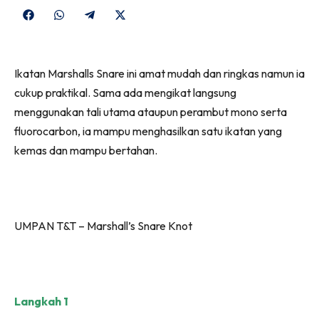
Share
Share
Share
Share
on
on
on
on
Facebook
WhatsApp
Telegram
X
Ikatan Marshalls Snare ini amat mudah dan ringkas namun ia
(Twitter)
cukup praktikal. Sama ada mengikat langsung
menggunakan tali utama ataupun perambut mono serta
fluorocarbon, ia mampu menghasilkan satu ikatan yang
kemas dan mampu bertahan.
UMPAN T&T – Marshall’s Snare Knot
Langkah 1