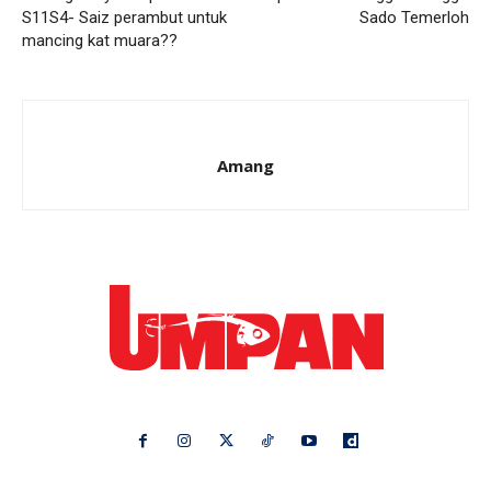
S11S4- Saiz perambut untuk
Sado Temerloh
mancing kat muara??
Amang
Ikuti kami di: