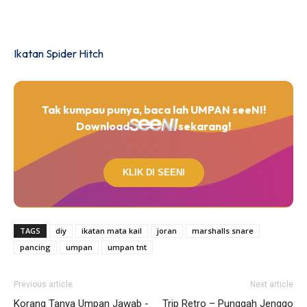
Ikatan Spider Hitch
Tak kumpau punya, baca lah UMPAN seeNI!
Download
sekarang!
KLIK DI SEENI
TAGS
diy
ikatan mata kail
joran
marshalls snare
pancing
umpan
umpan tnt
Previous article
Next article
Korang Tanya Umpan Jawab -
Trip Retro – Punggah Jenggo