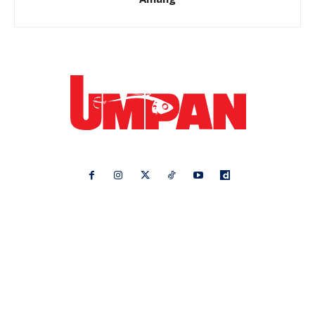
Ikuti kami di:
Ideaktiv
Pa&Ma
Hijabista
Nona
Maskulin
Kashoorga
Mingguan Wanita
Remaja
Vanilla Kismis
Keluarga
Meremang
Libur
Media Hiburan
Impiana
Bintang Kecil