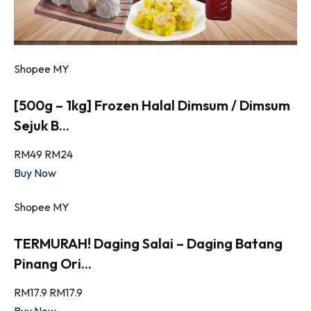
Shopee MY
[500g – 1kg] Frozen Halal Dimsum / Dimsum
Sejuk B...
RM49
RM24
Buy Now
Shopee MY
TERMURAH! Daging Salai – Daging Batang
Pinang Ori...
RM17.9
RM17.9
Buy Now