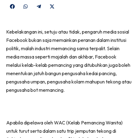
Share
Share
Share
Share
on
on
on
on
Facebook
WhatsApp
Telegram
X
Kebelakangan ini, setuju atau tidak, pengaruh media sosial
(Twitter)
Facebook bukan saja memainkan peranan dalam institusi
politik, malah industri memancing sama terpalit. Selain
media massa seperti majalah dan akhbar, Facebook
melalui kelab-kelab pemancing yang ditubuhkan juga boleh
menentukan jatuh bangun pengusaha kedai pancing,
pengusaha umpan, pengusaha kolam mahupun tekong atau
pengusaha bot memancing.
Apabila dipelawa oleh WAC (Kelab Pemancing Wanita)
untuk turut serta dalam satu trip jemputan tekong di