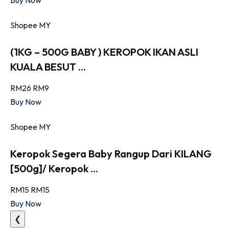
Shopee MY
(1KG – 500G BABY ) KEROPOK IKAN ASLI
KUALA BESUT ...
RM26
RM9
Buy Now
Shopee MY
Keropok Segera Baby Rangup Dari KILANG
[500g]/ Keropok ...
RM15
RM15
Buy Now
❮