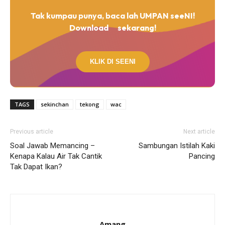
Tak kumpau punya, baca lah UMPAN seeNI!
Download
sekarang!
KLIK DI SEENI
TAGS
sekinchan
tekong
wac
Previous article
Next article
Soal Jawab Memancing –
Sambungan Istilah Kaki
Kenapa Kalau Air Tak Cantik
Pancing
Tak Dapat Ikan?
Amang