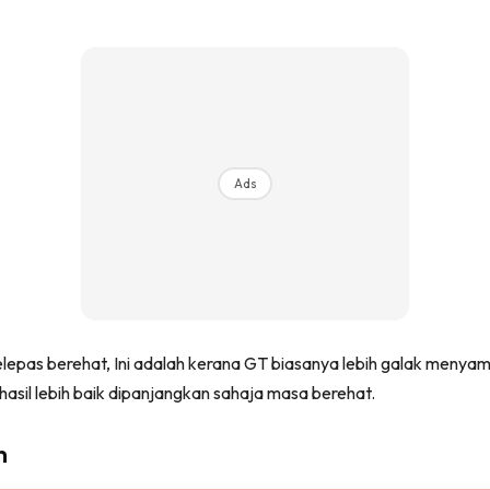
Ads
 selepas berehat, Ini adalah kerana GT biasanya lebih galak men
asil lebih baik dipanjangkan sahaja masa berehat.
n