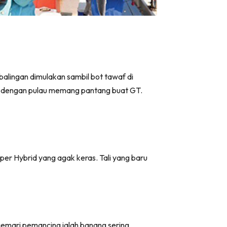
balingan dimulakan sambil bot tawaf di
ir dengan pulau memang pantang buat GT.
r Hybrid yang agak keras. Tali yang baru
gemari pemancing ialah banang sering