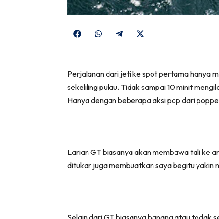
Share
Share
Share
Share
on
on
on
on
Facebook
WhatsApp
Telegram
X
Perjalanan dari jeti ke spot pertama hanya 
(Twitter)
sekeliling pulau. Tidak sampai 10 minit me
Hanya dengan beberapa aksi pop dari popper
Larian GT biasanya akan membawa tali ke ar
ditukar juga membuatkan saya begitu yaki
Selain dari GT biasanya banang atau todak s