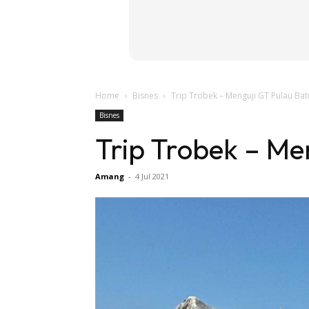
Home
Bisnes
Trip Trobek – Menguji GT Pulau Batu
Bisnes
Trip Trobek – Men
Amang
-
4 Jul 2021