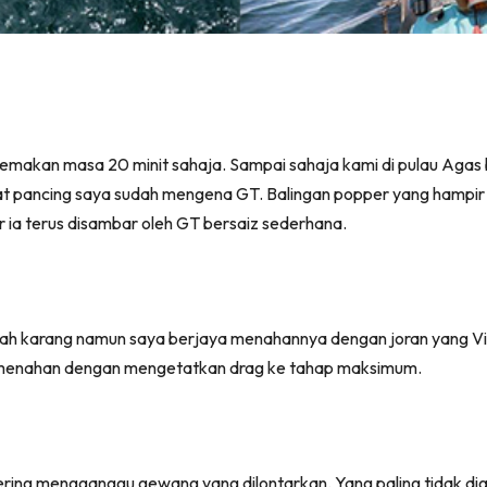
memakan masa 20 minit sahaja. Sampai sahaja kami di pulau Agas 
ngilat pancing saya sudah mengena GT. Balingan popper yang hamp
 ia terus disambar oleh GT bersaiz sederhana.
ah karang namun saya berjaya menahannya dengan joran yang Vipe
n menahan dengan mengetatkan drag ke tahap maksimum.
ering mengganggu gewang yang dilontarkan. Yang paling tidak di