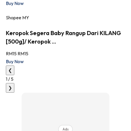
Buy Now
Shopee MY
Keropok Segera Baby Rangup Dari KILANG
[500g]/ Keropok ...
RM15
RM15
Buy Now
❮
1
/
5
❯
Ads