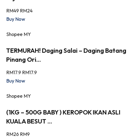
RM49
RM24
Buy Now
Shopee MY
TERMURAH! Daging Salai – Daging Batang
Pinang Ori...
RM17.9
RM17.9
Buy Now
Shopee MY
(1KG – 500G BABY ) KEROPOK IKAN ASLI
KUALA BESUT ...
RM26
RM9