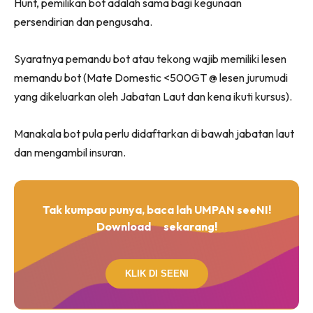
Hunt, pemilikan bot adalah sama bagi kegunaan
persendirian dan pengusaha.
Syaratnya pemandu bot atau tekong wajib memiliki lesen
memandu bot (Mate Domestic <500GT @ lesen jurumudi
yang dikeluarkan oleh Jabatan Laut dan kena ikuti kursus).
Manakala bot pula perlu didaftarkan di bawah jabatan laut
dan mengambil insuran.
Tak kumpau punya, baca lah UMPAN seeNI!
Download
sekarang!
KLIK DI SEENI