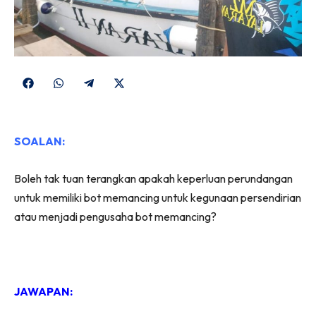
Share
Share
Share
Share
on
on
on
on
Facebook
WhatsApp
Telegram
X
SOALAN:
(Twitter)
Boleh tak tuan terangkan apakah keperluan perundangan
untuk memiliki bot memancing untuk kegunaan persendirian
atau menjadi pengusaha bot memancing?
JAWAPAN: