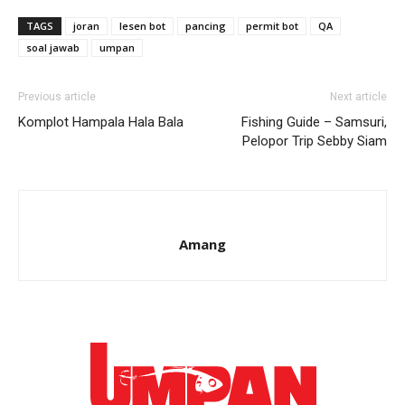
TAGS
joran
lesen bot
pancing
permit bot
QA
soal jawab
umpan
Previous article
Next article
Komplot Hampala Hala Bala
Fishing Guide – Samsuri,
Pelopor Trip Sebby Siam
Amang