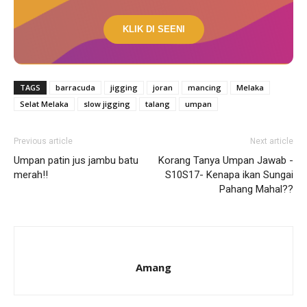
KLIK DI SEENI
TAGS
barracuda
jigging
joran
mancing
Melaka
Selat Melaka
slow jigging
talang
umpan
Previous article
Next article
Umpan patin jus jambu batu
Korang Tanya Umpan Jawab -
merah!!
S10S17- Kenapa ikan Sungai
Pahang Mahal??
Amang