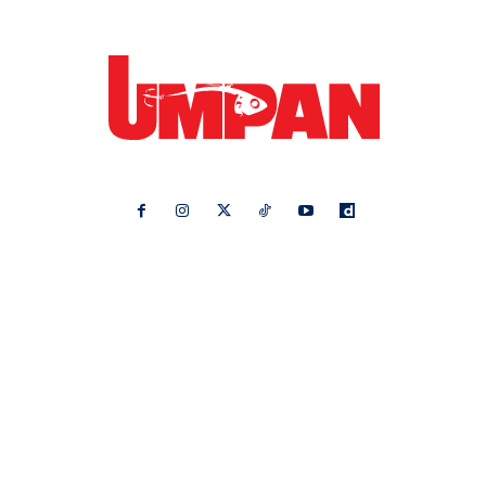
Ikuti kami di:
Ideaktiv
Pa&Ma
Hijabista
Nona
Maskulin
Kashoorga
Mingguan Wanita
Remaja
Vanilla Kismis
Keluarga
Meremang
Libur
Media Hiburan
Impiana
Bintang Kecil
Pesona Pengantin
Rasa
Rapi