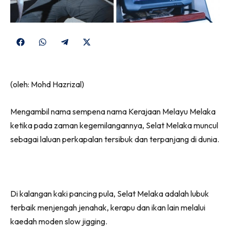
Share
Share
Share
Share
on
on
on
on
Facebook
WhatsApp
Telegram
X
(oleh: Mohd Hazrizal)
(Twitter)
Mengambil nama sempena nama Kerajaan Melayu Melaka
ketika pada zaman kegemilangannya, Selat Melaka muncul
sebagai laluan perkapalan tersibuk dan terpanjang di dunia.
Di kalangan kaki pancing pula, Selat Melaka adalah lubuk
terbaik menjengah jenahak, kerapu dan ikan lain melalui
kaedah moden slow jigging.