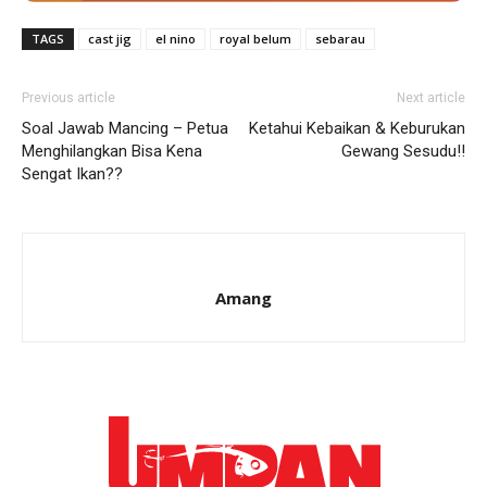
TAGS
cast jig
el nino
royal belum
sebarau
Previous article
Next article
Soal Jawab Mancing – Petua
Ketahui Kebaikan & Keburukan
Menghilangkan Bisa Kena
Gewang Sesudu!!
Sengat Ikan??
Amang