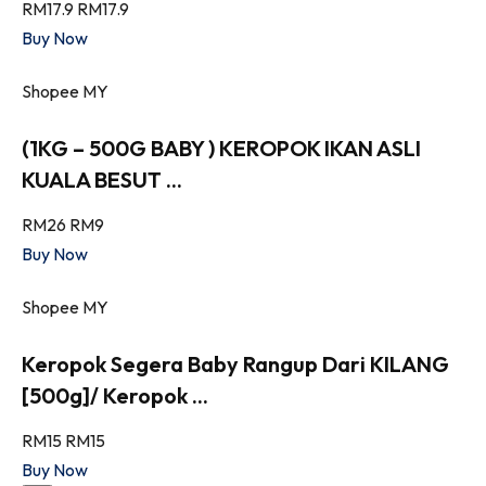
RM17.9
RM17.9
Buy Now
Shopee MY
(1KG – 500G BABY ) KEROPOK IKAN ASLI
KUALA BESUT ...
RM26
RM9
Buy Now
Shopee MY
Keropok Segera Baby Rangup Dari KILANG
[500g]/ Keropok ...
RM15
RM15
Buy Now