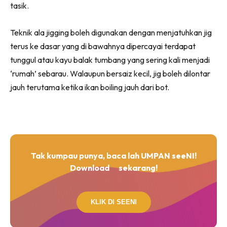
tasik.
Teknik ala jigging boleh digunakan dengan menjatuhkan jig
terus ke dasar yang di bawahnya dipercayai terdapat
tunggul atau kayu balak tumbang yang sering kali menjadi
‘rumah’ sebarau. Walaupun bersaiz kecil, jig boleh dilontar
jauh terutama ketika ikan boiling jauh dari bot.
Tak kumpau punya, baca lah UMPAN seeNI!
Download
sekarang!
KLIK DI SEENI