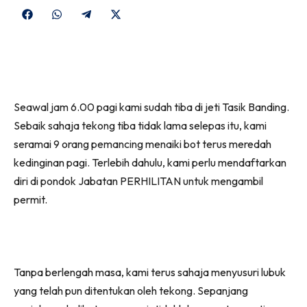
Share
Share
Share
Share
on
on
on
on
Facebook
WhatsApp
Telegram
X
(Twitter)
Seawal jam 6.00 pagi kami sudah tiba di jeti Tasik Banding.
Sebaik sahaja tekong tiba tidak lama selepas itu, kami
seramai 9 orang pemancing menaiki bot terus meredah
kedinginan pagi. Terlebih dahulu, kami perlu mendaftarkan
diri di pondok Jabatan PERHILITAN untuk mengambil
permit.
Tanpa berlengah masa, kami terus sahaja menyusuri lubuk
yang telah pun ditentukan oleh tekong. Sepanjang