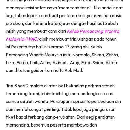
Facebook
WhatsApp
Telegram
X
mencapai misi seterusnya ‘memecah tong’. Jika anda ingat
(Twitter)
lagi, tahun lepas kami buat pertama kalinya mencuba nasib
di Sabah, dan kerana keterujaan dengan hasil laut Sabah
inilah yang membuat kami dari
Kelab Pemancing Wanita
Malaysia (WAC)
gigih membuat trip ulangan pada tahun
ini.Peserta trip kali ini seramai 12 orang ahli Kelab
Pemancing Wanita Malaysia iaitu Normala, Shima, Zahra,
Liza, Farah, Laili, Anun, Azimah, Amy, Fred, Shida, Atteh
dan diketuai guider kami iaitu Pok Mud.
Trip 3 hari 2 malam di atas bot bukanlah perkara remeh
temeh bagi kami, lebih-lebih lagi memandangkan kami
semua adalah wanita. Persiapan rapi serta persediaan diri
dan mental sangat penting. Tidak lupa juga pengurusan
tiket kapal terbang dan perubatan. Dari segi peralatan
memancing, kesemua peserta membawa dan