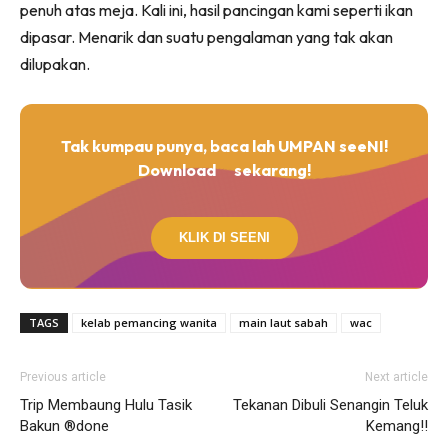
penuh atas meja. Kali ini, hasil pancingan kami seperti ikan
dipasar. Menarik dan suatu pengalaman yang tak akan
dilupakan.
Tak kumpau punya, baca lah UMPAN seeNI!
Download
sekarang!
KLIK DI SEENI
TAGS
kelab pemancing wanita
main laut sabah
wac
Previous article
Next article
Trip Membaung Hulu Tasik
Tekanan Dibuli Senangin Teluk
Bakun ®done
Kemang!!