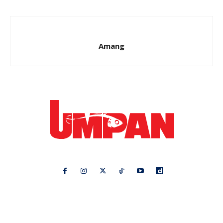
Amang
Ikuti kami di:
Ideaktiv
Pa&Ma
Hijabista
Nona
Maskulin
Kashoorga