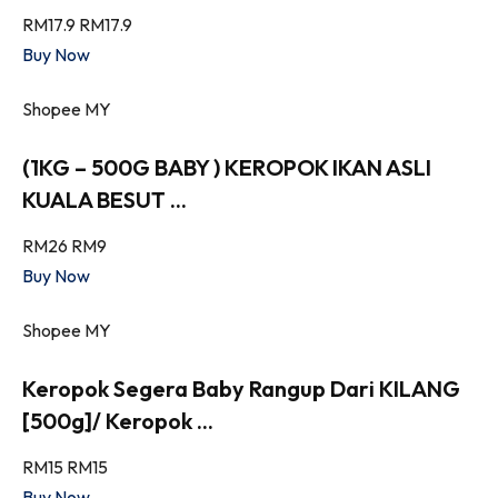
RM17.9
RM17.9
Buy Now
Shopee MY
(1KG – 500G BABY ) KEROPOK IKAN ASLI
KUALA BESUT ...
RM26
RM9
Buy Now
Shopee MY
Keropok Segera Baby Rangup Dari KILANG
[500g]/ Keropok ...
RM15
RM15
Buy Now