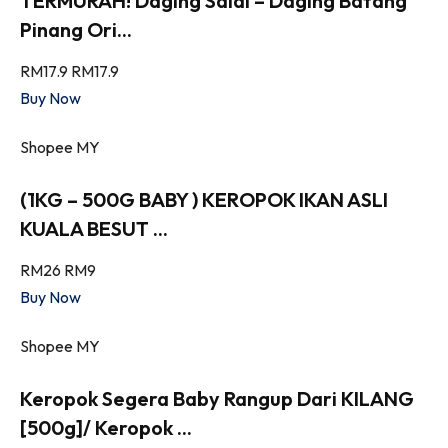
TERMURAH! Daging Salai – Daging Batang
Pinang Ori...
RM17.9
RM17.9
Buy Now
Shopee MY
(1KG – 500G BABY ) KEROPOK IKAN ASLI
KUALA BESUT ...
RM26
RM9
Buy Now
Shopee MY
Keropok Segera Baby Rangup Dari KILANG
[500g]/ Keropok ...