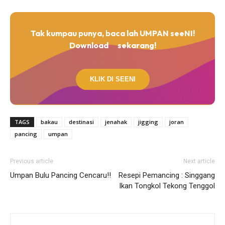
Tak kumpau punya, baca lah UMPAN seeNI!
Download
sekarang!
KLIK DI SEENI
TAGS
bakau
destinasi
jenahak
jigging
joran
pancing
umpan
Previous article
Next article
Umpan Bulu Pancing Cencaru!!
Resepi Pemancing : Singgang
Ikan Tongkol Tekong Tenggol