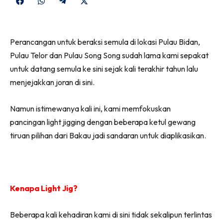
Share
Share
Share
Share
on
on
on
on
Facebook
WhatsApp
Telegram
X
Perancangan untuk beraksi semula di lokasi Pulau Bidan,
(Twitter)
Pulau Telor dan Pulau Song Song sudah lama kami sepakat
untuk datang semula ke sini sejak kali terakhir tahun lalu
menjejakkan joran di sini.
Namun istimewanya kali ini, kami memfokuskan
pancingan light jigging dengan beberapa ketul gewang
tiruan pilihan dari Bakau jadi sandaran untuk diaplikasikan.
Kenapa Light Jig?
Beberapa kali kehadiran kami di sini tidak sekalipun terlintas