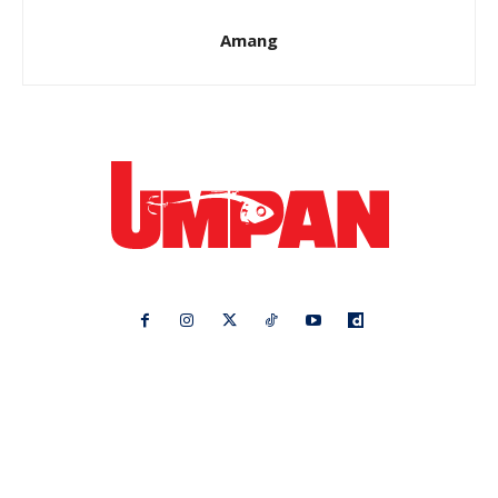
Amang
Ikuti kami di:
Ideaktiv
Pa&Ma
Hijabista
Nona
Maskulin
Kashoorga
Mingguan Wanita
Remaja
Vanilla Kismis
Keluarga
Meremang
Libur