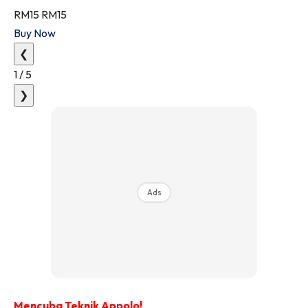
RM15
RM15
Buy Now
❮
1
/
5
❯
Ads
Mencuba Teknik Appolo!