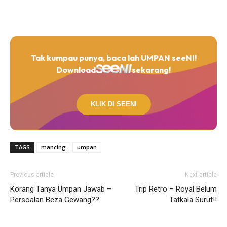
Tak kumpau punya, baca lah UMPAN seeNI!
Download
sekarang!
KLIK DI SEENI
TAGS
mancing
umpan
Previous article
Next article
Korang Tanya Umpan Jawab –
Trip Retro – Royal Belum
Persoalan Beza Gewang??
Tatkala Surut!!