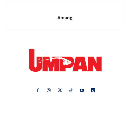
Amang
Ikuti kami di:
Ideaktiv
Pa&Ma
Hijabista
Nona
Maskulin
Kashoorga
Mingguan Wanita
Remaja
Vanilla Kismis