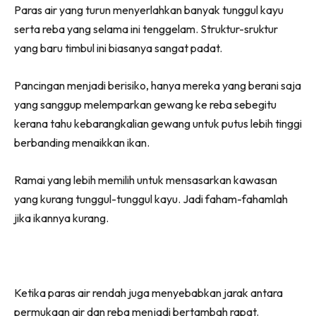
on
on
on
on
Paras air yang turun menyerlahkan banyak tunggul kayu
Facebook
WhatsApp
Telegram
X
serta reba yang selama ini tenggelam. Struktur-sruktur
(Twitter)
yang baru timbul ini biasanya sangat padat.
Pancingan menjadi berisiko, hanya mereka yang berani saja
yang sanggup melemparkan gewang ke reba sebegitu
kerana tahu kebarangkalian gewang untuk putus lebih tinggi
berbanding menaikkan ikan.
Ramai yang lebih memilih untuk mensasarkan kawasan
yang kurang tunggul-tunggul kayu. Jadi faham-fahamlah
jika ikannya kurang.
Ketika paras air rendah juga menyebabkan jarak antara
permukaan air dan reba menjadi bertambah rapat.