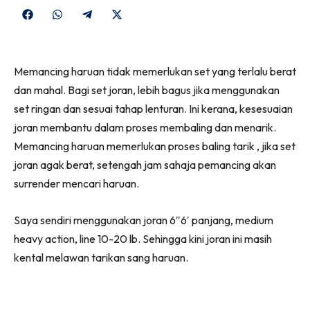
Share
Share
Share
Share
on
on
on
on
Facebook
WhatsApp
Telegram
X
Memancing haruan tidak memerlukan set yang terlalu berat
(Twitter)
dan mahal. Bagi set joran, lebih bagus jika menggunakan
set ringan dan sesuai tahap lenturan. Ini kerana, kesesuaian
joran membantu dalam proses membaling dan menarik.
Memancing haruan memerlukan proses baling tarik , jika set
joran agak berat, setengah jam sahaja pemancing akan
surrender mencari haruan.
Saya sendiri menggunakan joran 6″6′ panjang, medium
heavy action, line 10-20 lb. Sehingga kini joran ini masih
kental melawan tarikan sang haruan.