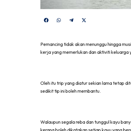
Share
Share
Share
Share
on
on
on
on
Facebook
WhatsApp
Telegram
X
Pemancing tidak akan menunggu hingga musim
(Twitter)
kerja yang memerlukan dan aktiviti keluarga 
Oleh itu trip yang diatur sekian lama tetap d
sedikit tip ini boleh membantu.
Walaupun segala reba dan tunggul kayu bany
kerana boleh dikatakan setiap kayu yang ber