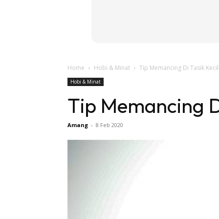
Home
Hobi & Minat
Tip Memancing Di Tasik Kecil!
Hobi & Minat
Tip Memancing Di 
Amang
-
8 Feb 2020