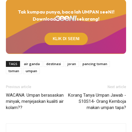
Tak kumpau punya, baca lah UMPAN seeNI!
Download
sekarang!
KLIK DI SEENI
TAGS
air ganda
destinasi
joran
pancing toman
toman
umpan
Previous article
Next article
WACANA: Umpan berasaskan
Korang Tanya Umpan Jawab -
minyak, menjejaskan kualiti air
S10S14- Orang Kemboja
kolam??
makan umpan tapa?