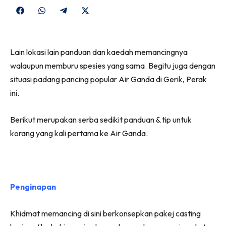
Share
Share
Share
Share
on
on
on
on
Facebook
WhatsApp
Telegram
X
Lain lokasi lain panduan dan kaedah memancingnya
(Twitter)
walaupun memburu spesies yang sama. Begitu juga dengan
situasi padang pancing popular Air Ganda di Gerik, Perak
ini.
Berikut merupakan serba sedikit panduan & tip untuk
korang yang kali pertama ke Air Ganda.
Penginapan
Khidmat memancing di sini berkonsepkan pakej casting