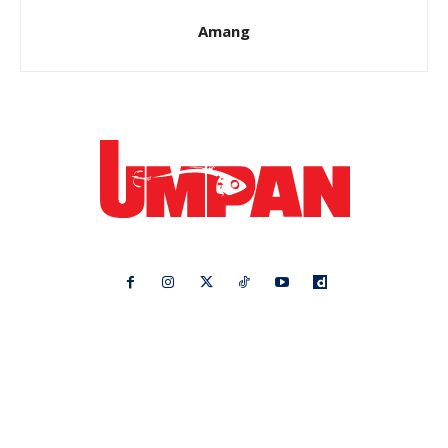
Amang
Ikuti kami di:
Ideaktiv
Pa&Ma
Hijabista
Nona
Maskulin
Kashoorga
Mingguan Wanita
Remaja
Vanilla Kismis
Keluarga
Meremang
Libur