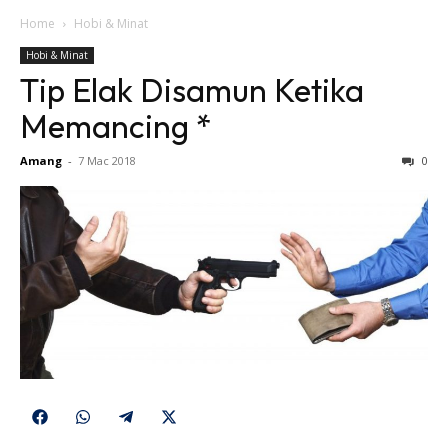
Home
Hobi & Minat
Hobi & Minat
Tip Elak Disamun Ketika
Memancing *
Amang
-
7 Mac 2018
0
Share
Share
Share
Share
on
on
on
on