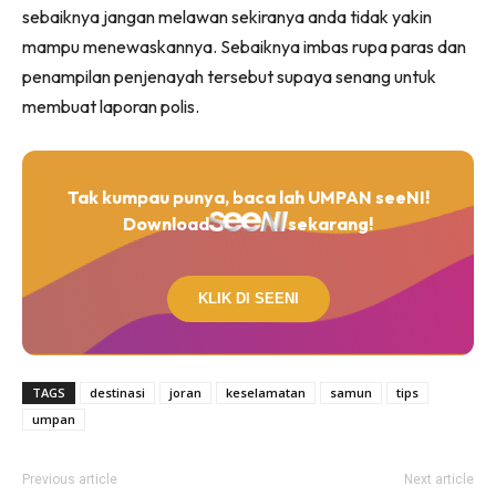
sebaiknya jangan melawan sekiranya anda tidak yakin
mampu menewaskannya. Sebaiknya imbas rupa paras dan
penampilan penjenayah tersebut supaya senang untuk
membuat laporan polis.
Tak kumpau punya, baca lah UMPAN seeNI!
Download
sekarang!
KLIK DI SEENI
TAGS
destinasi
joran
keselamatan
samun
tips
umpan
Previous article
Next article