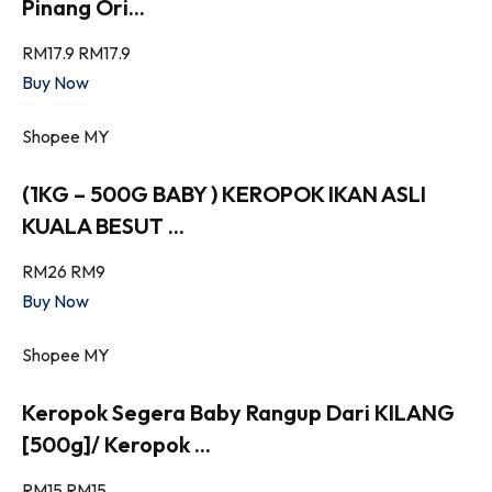
Pinang Ori...
RM17.9
RM17.9
Buy Now
Shopee MY
(1KG – 500G BABY ) KEROPOK IKAN ASLI
KUALA BESUT ...
RM26
RM9
Buy Now
Shopee MY
Keropok Segera Baby Rangup Dari KILANG
[500g]/ Keropok ...
RM15
RM15