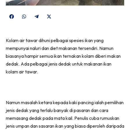
Share
Share
Share
Share
on
on
on
on
Facebook
WhatsApp
Telegram
X
Kolam air tawar dihuni pelbagai spesies ikan yang
(Twitter)
mempunyai naluri dan diet makanan tersendiri. Namun
biasanya hampir semua ikan ternakan kolam diberi makan
dedak. Ada pelbagai jenis dedak untuk makanan ikan
kolam air tawar.
Namun masalah ketara kepada kaki pancing ialah pemilihan
jenis dedak yang terlalu banyak di pasaran dan cara
memasang dedak pada mata kail. Penulis cuba rumuskan
jenis umpan dan sasaran ikan yang biasa diperoleh daripada