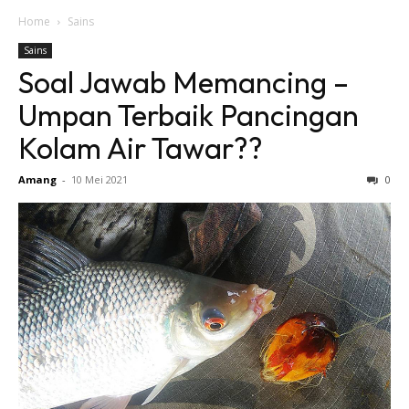
Home
Sains
Sains
Soal Jawab Memancing –
Umpan Terbaik Pancingan
Kolam Air Tawar??
Amang
-
10 Mei 2021
0