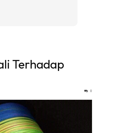
li Terhadap
0