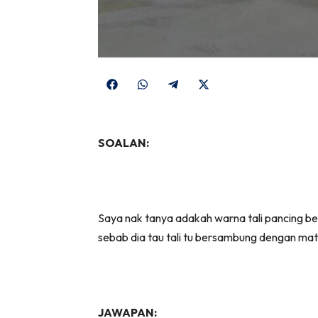
Share
Share
Share
Share
on
on
on
on
Facebook
WhatsApp
Telegram
X
SOALAN:
(Twitter)
Saya nak tanya adakah warna tali pancing be
sebab dia tau tali tu bersambung dengan ma
JAWAPAN: