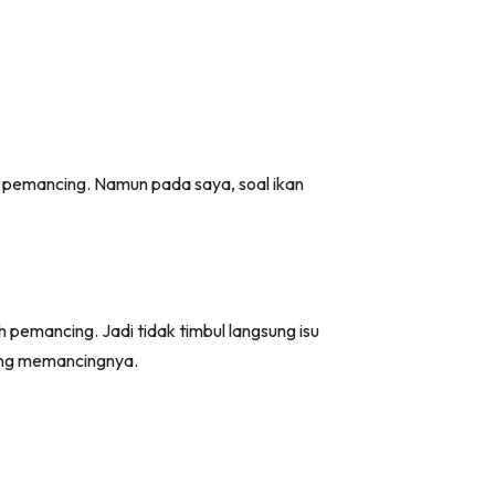
 pemancing. Namun pada saya, soal ikan
h pemancing. Jadi tidak timbul langsung isu
dang memancingnya.