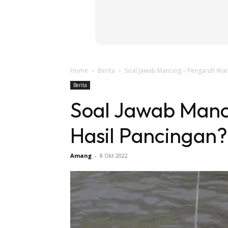
Home
Berita
Soal Jawab Mancing – Pengaruh War
Berita
Soal Jawab Manc
Hasil Pancingan?
Amang
-
8 Okt 2022