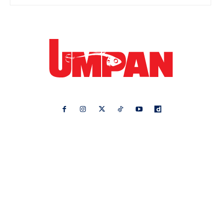
Ikuti kami di:
Ideaktiv
Pa&Ma
Hijabista
Nona
Maskulin
Kashoorga
Mingguan Wanita
Remaja
Vanilla Kismis
Keluarga
Meremang
Libur
Media Hiburan
Impiana
Bintang Kecil
Pesona Pengantin
Rasa
Rapi