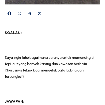
Share
Share
Share
Share
on
on
on
on
Facebook
WhatsApp
Telegram
X
SOALAN:
(Twitter)
Saya ingin tahu bagaimana caranya untuk memancing di
tepi laut yang banyak karang dan kawasan berbatu.
Khususnya teknik bagi mengelak batu ladung dari
tersangkut?
JAWAPAN: