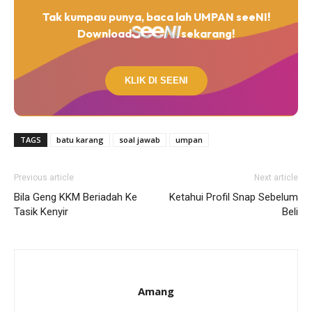
Tak kumpau punya, baca lah UMPAN seeNI!
Download
sekarang!
KLIK DI SEENI
TAGS
batu karang
soal jawab
umpan
Previous article
Next article
Bila Geng KKM Beriadah Ke
Ketahui Profil Snap Sebelum
Tasik Kenyir
Beli
Amang