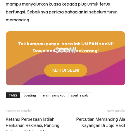
mampu menyalurkan kuasa kepada plug untuk terus
berfungsi. Sebaiknya periksa bahagian ini sebelum turun
memancing.
Tak kumpau punya, baca lah UMPAN seeNI!
Download
sekarang!
KLIK DI SEENI
TAGS
boating
enjin sangkut
soal jawab
Previous article
Next article
Ketahui Perbezaan Istilah
Percutian Memancing Ala
Perikanan Rekreasi, Pancing
Kayangan Di Jojo Rakit