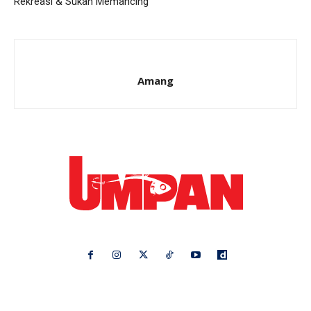
Rekreasi & Sukan Memancing
Amang
Ikuti kami di:
Ideaktiv
Pa&Ma
Hijabista