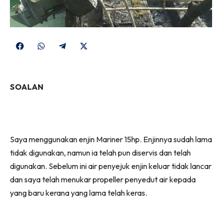
Share
Share
Share
Share
on
on
on
on
Facebook
WhatsApp
Telegram
X
SOALAN
(Twitter)
Saya menggunakan enjin Mariner 15hp. Enjinnya sudah lama
tidak digunakan, namun ia telah pun diservis dan telah
digunakan. Sebelum ini air penyejuk enjin keluar tidak lancar
dan saya telah menukar propeller penyedut air kepada
yang baru kerana yang lama telah keras.