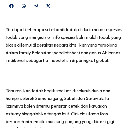
Share
Share
Share
Share
on
on
on
on
Facebook
WhatsApp
Telegram
X
Terdapat beberapa sub-famili todak di dunia namun spesies
(Twitter)
todak yang mengisi slot info spesies kali ini ialah todak yang
biasa ditemui di perairan negara kita. Ikan yang tergolong
dalam family Belonidae (needlefishes) dan genus Ablennes
ini dikenali sebagai flat needlefish di peringkat global.
Taburan ikan todak begitu meluas di seluruh dunia dan
hampir seluruh Semenanjung, Sabah dan Sarawak. Ia
lazimnya boleh ditemui perairan cetek dari kawasan
estuary hinggalah ke tengah laut. Ciri-ciri utama ikan
berparuh ini memiliki muncung panjang yang dibarisi gigi