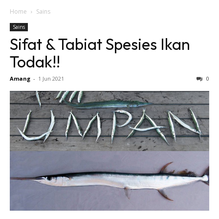
Home
Sains
Sains
Sifat & Tabiat Spesies Ikan
Todak!!
Amang
-
1 Jun 2021
0