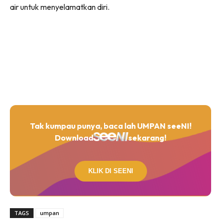
air untuk menyelamatkan diri.
Tak kumpau punya, baca lah UMPAN seeNI!
Download
sekarang!
KLIK DI SEENI
TAGS
umpan