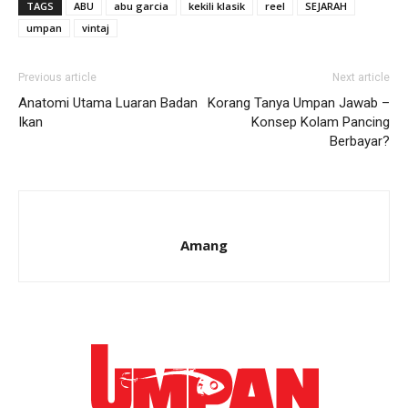
TAGS
ABU
abu garcia
kekili klasik
reel
SEJARAH
umpan
vintaj
Previous article
Next article
Anatomi Utama Luaran Badan
Korang Tanya Umpan Jawab –
Ikan
Konsep Kolam Pancing
Berbayar?
Amang