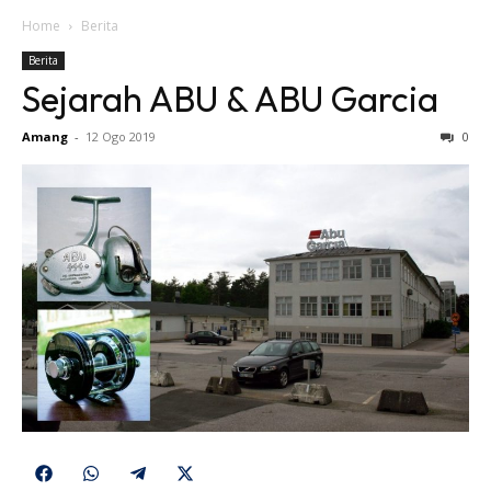
Home
Berita
Berita
Sejarah ABU & ABU Garcia
Amang
-
12 Ogo 2019
0
Share
Share
Share
Share