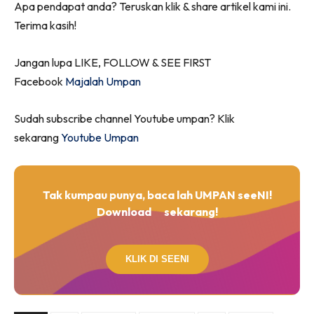
Apa pendapat anda? Teruskan klik & share artikel kami ini.
Terima kasih!
Jangan lupa LIKE, FOLLOW & SEE FIRST
Facebook
Majalah Umpan
Sudah subscribe channel Youtube umpan? Klik
sekarang
Youtube Umpan
Tak kumpau punya, baca lah UMPAN seeNI!
Download
sekarang!
KLIK DI SEENI