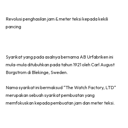
on
on
on
on
Facebook
WhatsApp
Telegram
X
Revolusi penghasilan jam & meter teksi kepada kekili
(Twitter)
pancing
Syarikat yang pada asalnya bernama AB Urfabriken ini
mula-mula ditubuhkan pada tahun 1921 oleh Carl August
Borgstrom di Blekinge, Sweden.
Nama syarikat ini bermaksud “The Watch Factory, LTD“
merupakan sebuah syarikat pembuatan yang
memfokuskan kepada pembuatan jam dan meter teksi.