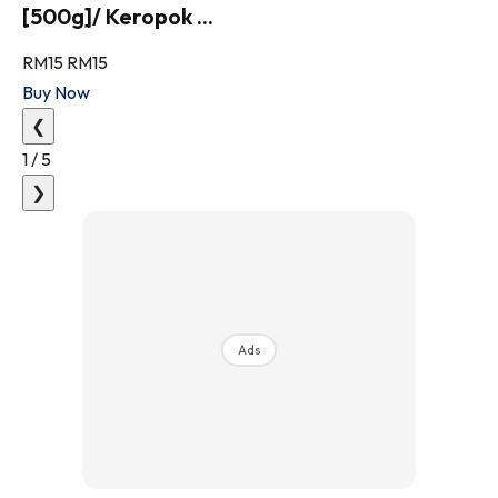
[500g]/ Keropok ...
RM15
RM15
Buy Now
❮
1
/
5
❯
Ads