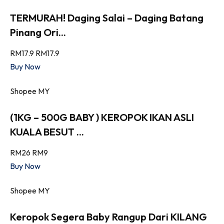
TERMURAH! Daging Salai – Daging Batang
Pinang Ori...
RM17.9
RM17.9
Buy Now
Shopee MY
(1KG – 500G BABY ) KEROPOK IKAN ASLI
KUALA BESUT ...
RM26
RM9
Buy Now
Shopee MY
Keropok Segera Baby Rangup Dari KILANG