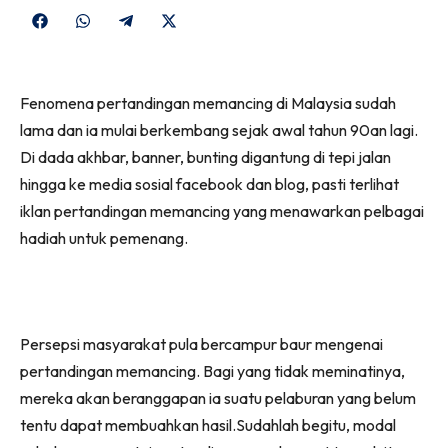
Share
Share
Share
Share
on
on
on
on
Facebook
WhatsApp
Telegram
X
Fenomena pertandingan memancing di Malaysia sudah
(Twitter)
lama dan ia mulai berkembang sejak awal tahun 90an lagi.
Di dada akhbar, banner, bunting digantung di tepi jalan
hingga ke media sosial facebook dan blog, pasti terlihat
iklan pertandingan memancing yang menawarkan pelbagai
hadiah untuk pemenang.
Persepsi masyarakat pula bercampur baur mengenai
pertandingan memancing. Bagi yang tidak meminatinya,
mereka akan beranggapan ia suatu pelaburan yang belum
tentu dapat membuahkan hasil.Sudahlah begitu, modal