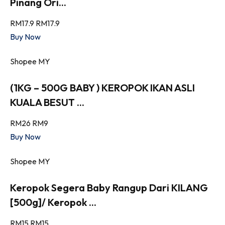
Pinang Ori...
RM17.9
RM17.9
Buy Now
Shopee MY
(1KG – 500G BABY ) KEROPOK IKAN ASLI
KUALA BESUT ...
RM26
RM9
Buy Now
Shopee MY
Keropok Segera Baby Rangup Dari KILANG
[500g]/ Keropok ...
RM15
RM15