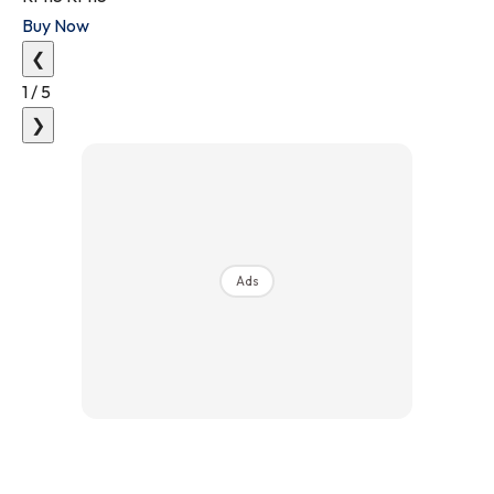
Buy Now
❮
1
/
5
❯
Ads