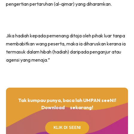
pengertian pertaruhan (al-qimar) yang diharamkan.
Jika hadiah kepada pemenang ditaja oleh pihak luar tanpa
membabitkan wang peserta, maka ia diharuskan kerana ia
termasuk dalam hibah (hadiah) daripada penganjur atau
agensi yang menaja.”
Tak kumpau punya, baca lah UMPAN seeNI!
Download
sekarang!
KLIK DI SEENI