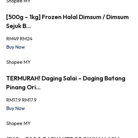
Shopee MY
[500g – 1kg] Frozen Halal Dimsum / Dimsum
Sejuk B...
RM49
RM24
Buy Now
Shopee MY
TERMURAH! Daging Salai – Daging Batang
Pinang Ori...
RM17.9
RM17.9
Buy Now
Shopee MY