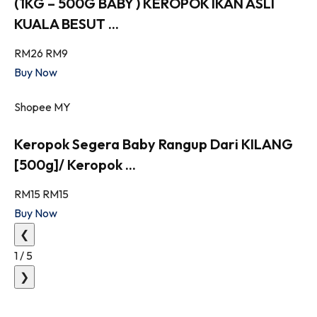
(1KG – 500G BABY ) KEROPOK IKAN ASLI
KUALA BESUT ...
RM26
RM9
Buy Now
Shopee MY
Keropok Segera Baby Rangup Dari KILANG
[500g]/ Keropok ...
RM15
RM15
Buy Now
❮
1
/
5
❯