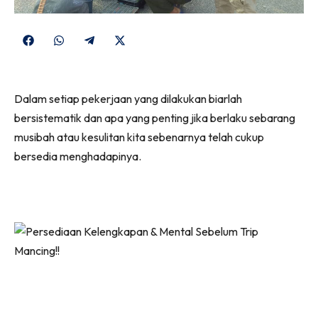
Share
Share
Share
Share
on
on
on
on
Facebook
WhatsApp
Telegram
X
Dalam setiap pekerjaan yang dilakukan biarlah
(Twitter)
bersistematik dan apa yang penting jika berlaku sebarang
musibah atau kesulitan kita sebenarnya telah cukup
bersedia menghadapinya.