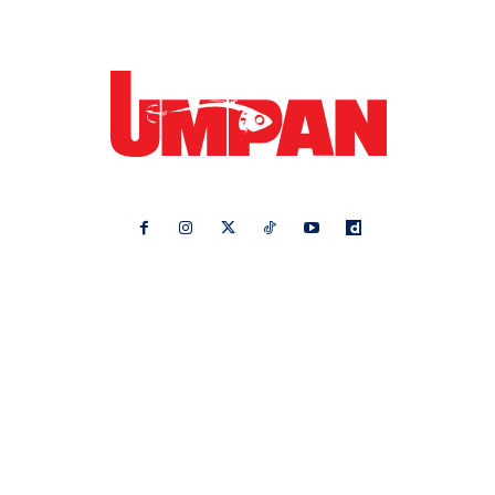
Ikuti kami di:
Ideaktiv
Pa&Ma
Hijabista
Nona
Maskulin
Kashoorga
Mingguan Wanita
Remaja
Vanilla Kismis
Keluarga
Meremang
Libur
Media Hiburan
Impiana
Bintang Kecil
Pesona Pengantin
Rasa
Rapi